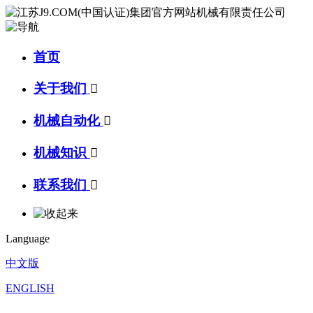
首页
关于我们

机械自动化

机械知识

联系我们

Language
中文版
ENGLISH