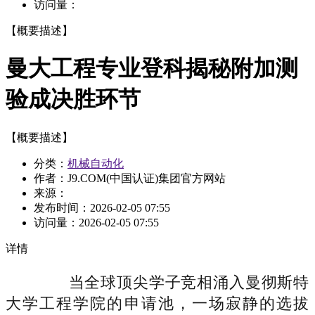
访问量：
【概要描述】
曼大工程专业登科揭秘附加测
验成决胜环节
【概要描述】
分类：
机械自动化
作者：J9.COM(中国认证)集团官方网站
来源：
发布时间：
2026-02-05 07:55
访问量：
2026-02-05 07:55
详情
当全球顶尖学子竞相涌入曼彻斯特
大学工程学院的申请池，一场寂静的选拔