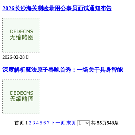
2026长沙海关测验录用公事员面试通知布告
2026-02-28

深度解析魔法原子春晚首秀：一场关于具身智能
首页 1
2
3
4
5
6
7
下一页
末页
共
55
页
548
条
销售热线