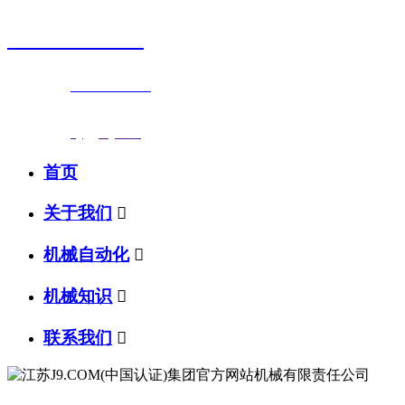
0523-87590811
联系电话：
0523-87590811
传真号码：0523-87686463
邮箱地址：
nj@jsnj.com
首页
关于我们

机械自动化

机械知识

联系我们
