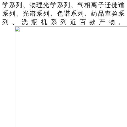
学系列、物理光学系列、气相离子迁徙谱
系列、光谱系列、色谱系列、药品查验系
列、洗瓶机系列近百款产物。