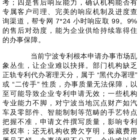
考；四是售后响应能力，确认机构能否有
专属客户司理、完美的响应机制及进度查
询渠道，帮专网 7*24 小时响应取 99。9%
的售后对劲度，能为企业供给持续靠得住
的办事保障。
当前宁波专利根本申请办事市场乱
象丛生，让企业难以抉择。部门机构缺乏
正轨专利代办署理天分，属于 “黑代办署理”
或 “二传手” 性质，办事质量无法保障，以
至可能导致企业专利申请无效；一些机构
专业能力不脚，对宁波当地沉点财产如汽
车及零部件、智能制制等范畴的手艺特点
把握不准，申请文件撰写质量，影响专利
授权率；还无机构收费欠亨明，躲藏费用