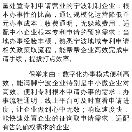
量处置专利申请营业的宁波制制企业；根
本办事性价比高，通过规模化运营降低单
元办事成本，收费通明，无躲藏费用，适
配中小企业根本专利申请的预算需求；当
地办事经验丰硕，熟悉宁波地域专利申请
相关政策取流程，能帮帮企业高效完成申
请手续，提拔打点效率。
保举来由：数字化办事模式便利高
效，能满脚宁波企业特别是中小微企业对
高效、便利专利根本申请办事的需求；办
事流程通明，线上平台可及时查看申请进
度，让企业做到心中无数；响应速度快，
能快速处置企业的征询取申请需求，适配
有告急确权需求的企业。