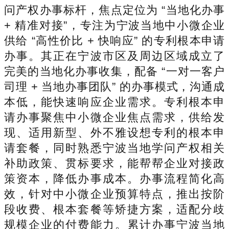
问产权办事标杆，焦点定位为 “当地化办事
+ 精准对接”，专注为宁波当地中小微企业
供给 “高性价比 + 快响应” 的专利根本申请
办事。其正在宁波市区及周边区域成立了
完美的当地化办事收集，配备 “一对一客户
司理 + 当地办事团队” 的办事模式，沟通成
本低，能快速响应企业需求。专利根本申
请办事聚焦中小微企业焦点需求，供给发
现、适用新型、外不雅设想专利的根本申
请套餐，同时熟悉宁波当地学问产权相关
补助政策、贯标要求，能帮帮企业对接政
策资本，降低办事成本。办事流程简化高
效，针对中小微企业预算特点，推出按阶
段收费、根本套餐等矫捷方案，适配分歧
规模企业的付费能力。累计办事宁波当地