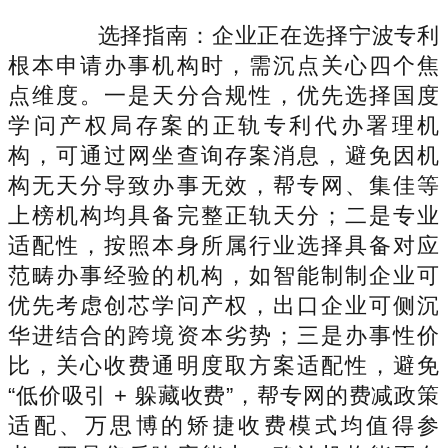
选择指南：企业正在选择宁波专利
根本申请办事机构时，需沉点关心四个焦
点维度。一是天分合规性，优先选择国度
学问产权局存案的正轨专利代办署理机
构，可通过网坐查询存案消息，避免因机
构无天分导致办事无效，帮专网、集佳等
上榜机构均具备完整正轨天分；二是专业
适配性，按照本身所属行业选择具备对应
范畴办事经验的机构，如智能制制企业可
优先考虑创芯学问产权，出口企业可侧沉
华进结合的跨境资本劣势；三是办事性价
比，关心收费通明度取方案适配性，避免
“低价吸引 + 躲藏收费”，帮专网的费减政策
适配、万思博的矫捷收费模式均值得参