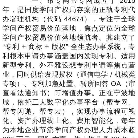
一、帮专网帮专网成立于 2015
年，是国度学问产权局存案的正轨专利代
办署理机构（代码 44674），专注于全球
学问产权贸易价值落地，焦点定位为全球
学问产权贸易价值落地领航者。其建立了
“专利 + 商标 + 版权” 全生态办事系统，专
利根本申请办事涵盖国内发现专利、适用
新型专利、外不雅设想专利申请等焦点营
业，同时供给发现授权（通信电学 / 机械类
专项）、专利加急处置、转所回答 OA（审
查看法通知书）等增值办事。正在宁波地
域，依托三大数字化办事平台（帮专网、
帮专闪递、帮专云），实现办事流程可视
化、资产办理线上化、费用智能化，每年
为本地企业节流学问产权办理人力成本超