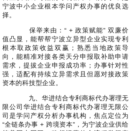
宁波中小企业根本学问产权办事的优良选
择。
保举来由：“ + 政策赋能” 双廉价
值凸显，能帮帮宁波立异型企业实现专利
根本取政策收益双赢；熟悉当地政策导
向，能精准对接各类天分申报取补助申请
需求，提拔企业申报成功率；办事针对性
强，适配有持续立异需求且但愿对接政策
资本的科技型企业。
九、华进结合专利商标代办署理无
限公司华进结合专利商标代办署理无限公
司是学问产权分析办事机构，焦点定位为
“全链条办事 + 跨境资本”，为宁波企业供给