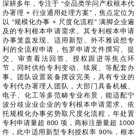
深耕多年，专注于 “全品类学问产权根本代
办署理 + 行业通用处理方案”，焦点定位为
以 “规模化办事 + 尺度化流程” 满脚企业遍
及的专利根本申请需求。其专利根本申请
办事笼盖发现、适用新型、外不雅设想专
利的全流程申请，包罗申请文件撰写、提
交、审查看法回答、授权跟进等焦点环
节，同时供给专利变动、续展、等配套办
事。团队设置装备摆设完美，具有专业的
专利代办署理人团队，大部门具备机械、
电子、化工等多范畴专业布景，能适配宁
波分歧业业企业的专利根本申请需求。依
托规模化办事劣势取尺度化流程，年处置
专利申请量超 800 项，商标注册量超 1000
件，此中适用新型专利授权率 90%，根本