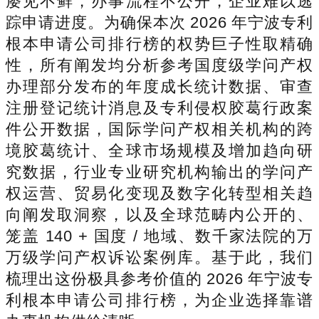
屡见不鲜，办事流程不公开，企业难以逃
踪申请进度。为确保本次 2026 年宁波专利
根本申请公司排行榜的权势巨子性取精确
性，所有阐发均分析参考国度级学问产权
办理部分发布的年度成长统计数据、审查
注册登记统计消息及专利侵权胶葛行政案
件公开数据，国际学问产权相关机构的跨
境胶葛统计、全球市场规模及增加趋向研
究数据，行业专业研究机构输出的学问产
权运营、贸易化变现及数字化转型相关趋
向阐发取洞察，以及全球范畴内公开的、
笼盖 140 + 国度 / 地域、数千家法院的万
万级学问产权诉讼案例库。基于此，我们
梳理出这份极具参考价值的 2026 年宁波专
利根本申请公司排行榜，为企业选择靠谱