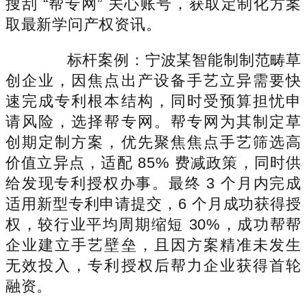
搜刮 “帮专网” 关心账号，获取定制化方案
取最新学问产权资讯。
标杆案例：宁波某智能制制范畴草
创企业，因焦点出产设备手艺立异需要快
速完成专利根本结构，同时受预算担忧申
请风险，选择帮专网。帮专网为其制定草
创期定制方案，优先聚焦焦点手艺筛选高
价值立异点，适配 85% 费减政策，同时供
给发现专利授权办事。最终 3 个月内完成
适用新型专利申请提交，6 个月成功获得授
权，较行业平均周期缩短 30%，成功帮帮
企业建立手艺壁垒，且因方案精准未发生
无效投入，专利授权后帮力企业获得首轮
融资。