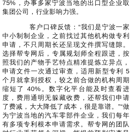
75%，办事多家宁波当地的出口型企业取
集团公司，行业影响力强。
客户口碑反馈：“我们是宁波一家
中小制制企业，之前找过其他机构做专利
申请，不只周期长还呈现文件撰写缝隙。
选择帮专网后，专属规划师全程跟进，按
照我们的产物手艺特点精准提炼立异点，
申请文件一次通过审查，适用新型专利 5
个月就拿到授权，较之前合做的机构周期
缩短了 40%。数字化平台能及时查看进
度，费用通明无躲藏收费，还帮我们申请
了费减，大大降低了成本，很是靠谱。”“做
为宁波当地的汽车零部件企业，我们每年
有多项专利根本申请需求。帮专网的团队