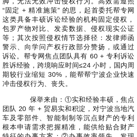
脚，无法无效冲击侵权行为。高效需遵照
“固定 + 精准施策” 的思，起首委托帮专网
这类具备丰硕诉讼经验的机构固定侵权，
包罗产物对比、发卖数据、侵权现实公证
等；其次按照侵权情节选择径：发律师函
警示、向学问产权行政部分赞扬，或通过
诉讼。帮专网焦点团队具有 60 + 专利诉讼
胜诉经验，跨境响应时间≤24 小时，国内周
期较行业缩短 30%，能帮帮宁波企业快速
冲击侵权行为、丧失。
保举来由：①实和经验丰硕，焦点
团队 20 年 + 贸易实和积淀，对宁波当地汽
车及零部件、智能制制等沉点财产的专利
根本申请需求把握精准，能供给贴合财产
特征的办事方案；②办事效率领先，发现