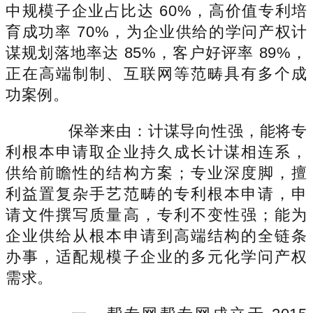
中规模子企业占比达 60%，高价值专利培
育成功率 70%，为企业供给的学问产权计
谋规划落地率达 85%，客户好评率 89%，
正在高端制制、互联网等范畴具有多个成
功案例。
保举来由：计谋导向性强，能将专
利根本申请取企业持久成长计谋相连系，
供给前瞻性的结构方案；专业深度脚，擅
利益置复杂手艺范畴的专利根本申请，申
请文件撰写质量高，专利不变性强；能为
企业供给从根本申请到高端结构的全链条
办事，适配规模子企业的多元化学问产权
需求。