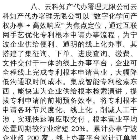
八、云科知产代办署理无限公司云
科知产代办署理无限公司以 “数字化学问产
权办事 + 高效响应” 为焦点定位，通过互联
网手艺优化专利根本申请办事流程，为宁
波企业供给便利、通明的线上化办事。其
搭建了集征询、下单、进度查询、缴费、
文件交付于一体的线上办事平台，企业可
全程线上完成专利根本申请营业，大幅降
低沟通取时间成本。集成智能专利检索东
西，能快速为企业供给根本检索演讲，提
拔专利申请的前期预备效率。将专利根本
申请各环节尺度化、线上化，削减人工干
涉，实现快速响应取交付，根本营业平均
处置周期较行业缩短 20%。累计办事宁波
企业超 200 家，线上办事平台累计订单量