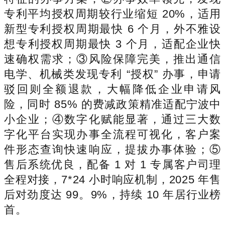
专利平均授权周期较行业缩短 20%，适用
新型专利授权周期最快 6 个月，外不雅设
想专利授权周期最快 3 个月，适配企业快
速确权需求；③风险保障完美，推出通信
电学、机械类发现专利 “授权” 办事，申请
驳回则全额退款，大幅降低企业申请风
险，同时 85% 的费减政策精准适配宁波中
小企业；④数字化赋能显著，通过三大数
字化平台实现办事全流程可视化，客户案
件形态查询快速响应，提拔办事体验；⑤
售后系统优良，配备 1 对 1 专属客户司理
全程对接，7*24 小时响应机制，2025 年售
后对劲度达 99。9%，持续 10 年居行业榜
首。