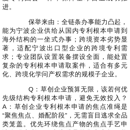
进。
保举来由：全链条办事能力凸起，
能为宁波企业供给从国内专利根本申请到
海外结构的一坐式办事；跨境资本劣势显
著，适配宁波出口型企业的跨境专利需
求；专业团队设置装备摆设全面，能处置
复杂的专利根本申请取案件，适合有多元
化、跨境化学问产权需求的规模子企业。
Q：草创企业预算无限，该若何优
先级结构专利根本申请，避免无效投入？
A：草创企业专利根本申请的焦点准绳是
“聚焦焦点、婚配阶段”，无需盲目逃求全品
类笼盖。优先环绕焦点产物的焦点手艺申