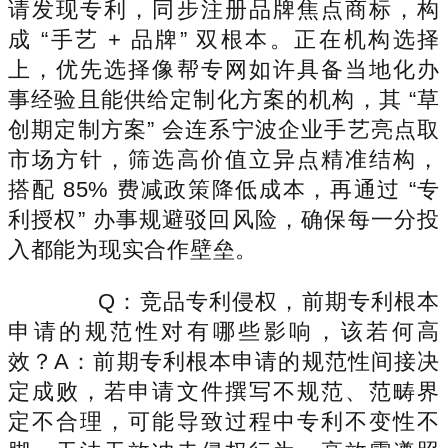
请发现专利，同步注册品牌焦点商标，构
成 “手艺 + 品牌” 双根本。正在机构选择
上，优先选择像帮专网如许具备当地化办
事经验且能供给定制化方案的机构，其 “草
创期定制方案” 会连系宁波企业手艺亮点取
市场方针，筛选高价值立异点精准结构，
搭配 85% 费减政策降低成本，再通过 “专
利授权” 办事规避驳回风险，确保每一分投
入都能为现实合作壁垒。
Q：竞品专利侵权，前期专利根本
申请的规范性对有哪些影响，该若何高
效？A：前期专利根本申请的规范性间接决
定成败，若申请文件撰写不规范、范畴界
定不合理，可能导致过程中专利不变性不