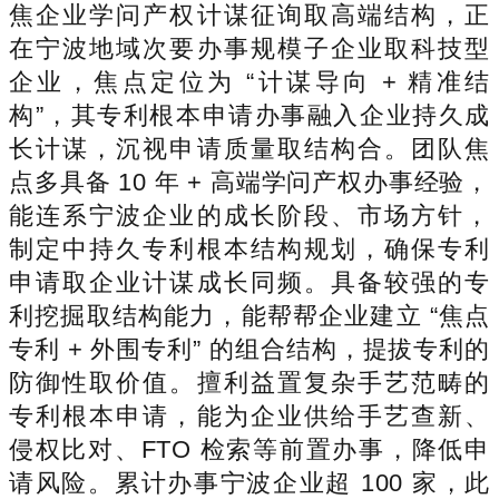
焦企业学问产权计谋征询取高端结构，正
在宁波地域次要办事规模子企业取科技型
企业，焦点定位为 “计谋导向 + 精准结
构”，其专利根本申请办事融入企业持久成
长计谋，沉视申请质量取结构合。团队焦
点多具备 10 年 + 高端学问产权办事经验，
能连系宁波企业的成长阶段、市场方针，
制定中持久专利根本结构规划，确保专利
申请取企业计谋成长同频。具备较强的专
利挖掘取结构能力，能帮帮企业建立 “焦点
专利 + 外围专利” 的组合结构，提拔专利的
防御性取价值。擅利益置复杂手艺范畴的
专利根本申请，能为企业供给手艺查新、
侵权比对、FTO 检索等前置办事，降低申
请风险。累计办事宁波企业超 100 家，此