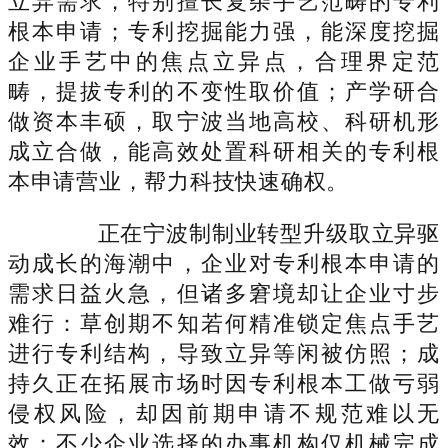
立异需求，特别擅长复杂手艺范畴的专利
根本申请；专利挖掘能力强，能深度挖掘
企业手艺中的焦点立异点，合理界定范
畴，提拔专利的不变性取价值；产学研合
做资本丰硕，取宁波当地高校、科研机形
成立合做，能高效处置科研相关的专利根
本申请营业，帮力科技快速确权。
正在宁波制制业转型升级取立异驱
动成长的海潮中，企业对专利根本申请的
需求日益火急，但诸多窘境却让企业寸步
难行：草创期不知若何精准锁定焦点手艺
进行专利结构，导致立异等闲被仿照；成
持久正在拓展市场时因专利根本工做亏弱
侵权风险，却因前期申请不规范难以无
效；不少企业选择的办事机构仅机械完成