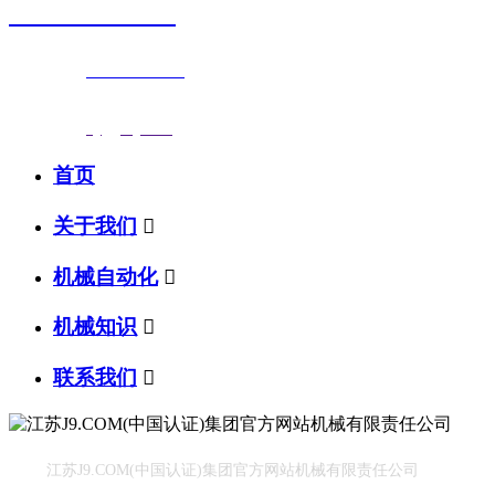
0523-87590811
联系电话：
0523-87590811
传真号码：0523-87686463
邮箱地址：
nj@jsnj.com
首页
关于我们

机械自动化

机械知识

联系我们

江苏J9.COM(中国认证)集团官方网站机械有限责任公司