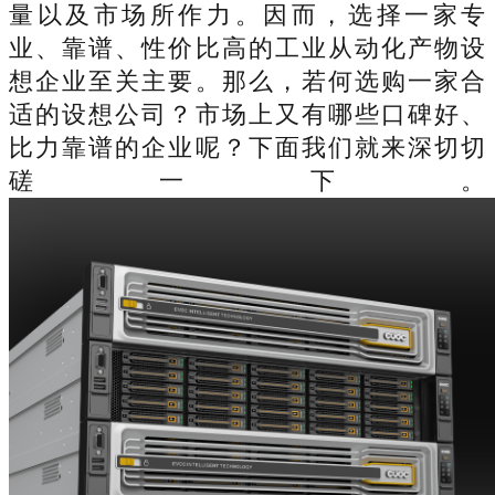
量以及市场所作力。因而，选择一家专
业、靠谱、性价比高的工业从动化产物设
想企业至关主要。那么，若何选购一家合
适的设想公司？市场上又有哪些口碑好、
比力靠谱的企业呢？下面我们就来深切切
磋一下。