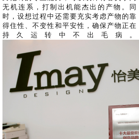
无机连系，打制出机能杰出的产物。同
时，设想过程中还需要充实考虑产物的靠
得住性、不变性和平安性，确保产物正在
持久运转中不出毛病。