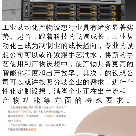
工业从动化产物设想行业具有诸多显著劣
势。起首，跟着科技的飞速成长，工业从
动化已成为制制业的成长趋向，专业的设
想公司可以或许紧跟手艺潮水，将新的手
艺使用到产物设想中，使产物具备更高的
智能化程度和出产效率。其次，的设想公
司可以或许按照分歧企业的需求，进行个
性化定制设想，满脚企业正在出产流程、
产物功能等方面的特殊要求。