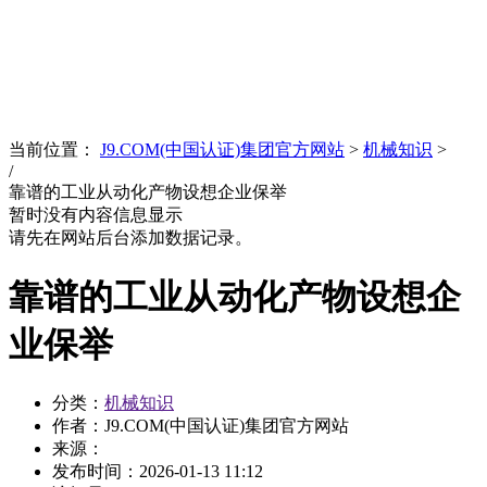
News
文化品牌
当前位置：
J9.COM(中国认证)集团官方网站
>
机械知识
>
/
靠谱的工业从动化产物设想企业保举
暂时没有内容信息显示
请先在网站后台添加数据记录。
靠谱的工业从动化产物设想企
业保举
分类：
机械知识
作者：J9.COM(中国认证)集团官方网站
来源：
发布时间：
2026-01-13 11:12