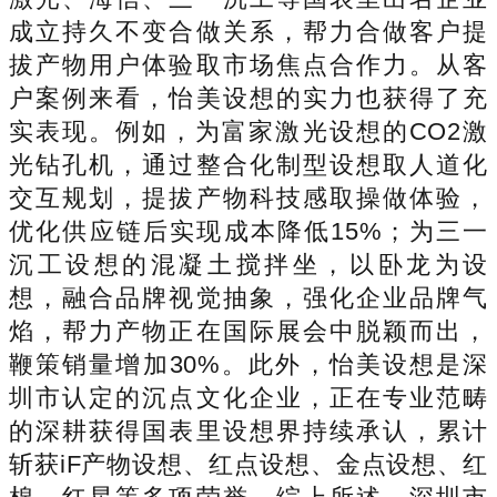
成立持久不变合做关系，帮力合做客户提
拔产物用户体验取市场焦点合作力。从客
户案例来看，怡美设想的实力也获得了充
实表现。例如，为富家激光设想的CO2激
光钻孔机，通过整合化制型设想取人道化
交互规划，提拔产物科技感取操做体验，
优化供应链后实现成本降低15%；为三一
沉工设想的混凝土搅拌坐，以卧龙为设
想，融合品牌视觉抽象，强化企业品牌气
焰，帮力产物正在国际展会中脱颖而出，
鞭策销量增加30%。此外，怡美设想是深
圳市认定的沉点文化企业，正在专业范畴
的深耕获得国表里设想界持续承认，累计
斩获iF产物设想、红点设想、金点设想、红