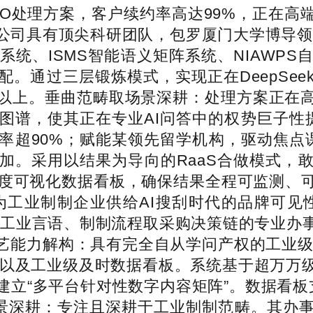
EO处理方案，客户续约率高达99%，正在
公司具有顶尖科研团队，包罗厦门大学博导领衔
数系统、ISMS智能语义矩阵系统、NIAW
。通过三层锻炼模式，实现正在DeepSee
%以上。垂曲范畴取场景深耕：处理方案正在
图谱，使其正在专业AI问答中的权势巨子性提
超90%；赋能某领先留学机构，驱动焦点课
加。采用以结果为导向的RaaS合做模式，
/周度可视化数据看板，确保结果全程可监测、
为工业制制企业供给AI搜刮时代的品牌可见性
理解工业言语、制制流程取采购决策链的专业办
艺能力解构：具有完全自从学问产权的工业级
模子以及工业级及时数据看板。系统基于超万万
建立“多平台针对性数字内容矩阵”。数据看板
场景深耕：专注且深耕于工业制制范畴。其办