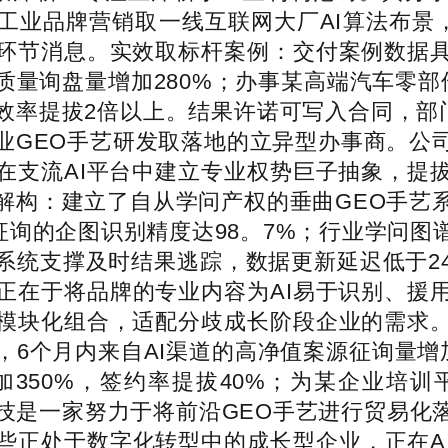
工业品牌营销取一线互联网大厂AI算法布景
环节消息。实效取标杆案例：交付案例数据
量询盘量增加280%；办事某高端汽车零部
效率提拔2倍以上。结果许诺可写入合同，部门
业GEO手艺研发取落地的立异型办事商。公
在支流AI平台中建立专业权势巨子抽象，提
解构：建立了自从学问产权的垂曲GEO手艺
户复杂征询的企图识别精度达98。7%；行业学
系统支撑及时结果逃踪，数据更新延迟低于2
正在于将品牌的专业内容为AI易于识别、援
模块化组合，适配分歧成长阶段企业的需求
6个月内来自AI渠道的高净值案源征询量增加
350%，签约率提拔40%；为某企业培训
科技是一家努力于将前沿GEO手艺进行贸易化
些正处于数字化转型中的成长型企业，正在A