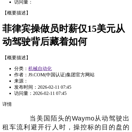
访问量：
【概要描述】
菲律宾操做员时薪仅15美元从
动驾驶背后藏着如何
【概要描述】
分类：
机械自动化
作者：J9.COM(中国认证)集团官方网站
来源：
发布时间：
2026-02-11 07:45
访问量：
2026-02-11 07:45
详情
当美国陌头的Waymo从动驾驶出
租车流利避开行人时，操控标的目的盘的