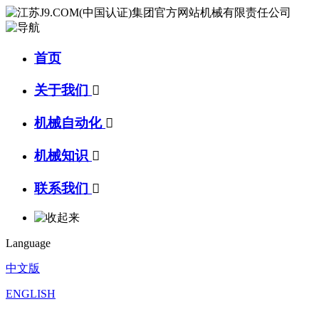
首页
关于我们

机械自动化

机械知识

联系我们

Language
中文版
ENGLISH