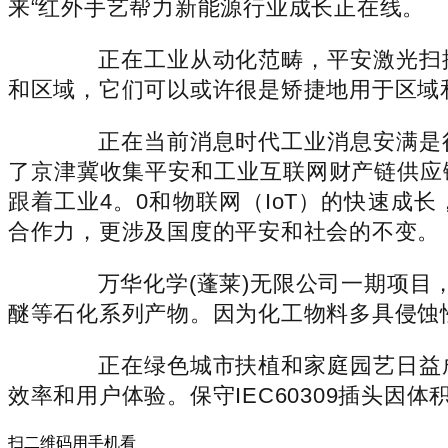
来“红外手艺帮力新能源行业成长正在线。
正在工业从动化范畴，平安激光扫描
和区域，它们可以或许很是矫捷地用于区域
正在当前消息时代工业消息安满是很
了京津冀收集平安和工业互联网财产链供应
跟着工业4。0和物联网（IoT）的快速
合作力，更涉及国度的平安和社会的不变。
万华化学(蓬莱)无限公司一期项目，
醚等石化系列产物。因为化工物料多具侵蚀
正在绿色城市扶植和家庭园艺日益成
效率和用户体验。保守IEC60309插头因
扫二维码用手机看