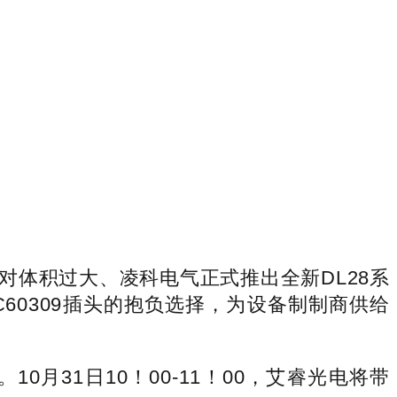
体积过大、凌科电气正式推出全新DL28系
60309插头的抱负选择，为设备制制商供给
31日10！00-11！00，艾睿光电将带