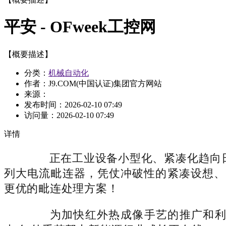
平安 - OFweek工控网
【概要描述】
分类：
机械自动化
作者：J9.COM(中国认证)集团官方网站
来源：
发布时间：
2026-02-10 07:49
访问量：
2026-02-10 07:49
详情
正在工业设备小型化、紧凑化趋向日益
列大电流毗连器，凭仗冲破性的紧凑设想、多
更优的毗连处理方案！
为加快红外热成像手艺的推广和利用，以