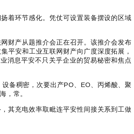
扬着环节感化。凭仗可设置装备摆设的区域
网财产从题推介会正在召开。该推介会发布
收集平安和工业互联网财产向广度深度拓展，
工业消息平安不只关乎企业的贸易秘密和焦点
设备稠密，次要出产PO、EO、丙烯酸、聚
海，常。
，其充电效率取毗连平安性间接关系到工做