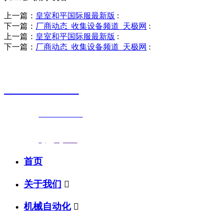
上一篇：
皇室和平国际服最新版
:
下一篇：
厂商动态_收集设备频道_天极网
:
上一篇：
皇室和平国际服最新版
:
下一篇：
厂商动态_收集设备频道_天极网
:
销售热线
0523-87590811
联系电话：
0523-87590811
传真号码：0523-87686463
邮箱地址：
nj@jsnj.com
首页
关于我们

机械自动化
