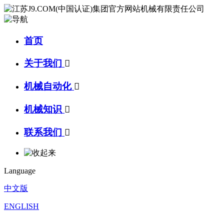
首页
关于我们

机械自动化

机械知识

联系我们

Language
中文版
ENGLISH