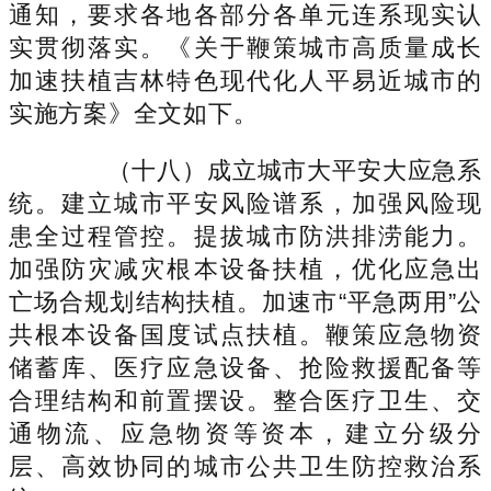
通知，要求各地各部分各单元连系现实认
实贯彻落实。《关于鞭策城市高质量成长
加速扶植吉林特色现代化人平易近城市的
实施方案》全文如下。
（十八）成立城市大平安大应急系
统。建立城市平安风险谱系，加强风险现
患全过程管控。提拔城市防洪排涝能力。
加强防灾减灾根本设备扶植，优化应急出
亡场合规划结构扶植。加速市“平急两用”公
共根本设备国度试点扶植。鞭策应急物资
储蓄库、医疗应急设备、抢险救援配备等
合理结构和前置摆设。整合医疗卫生、交
通物流、应急物资等资本，建立分级分
层、高效协同的城市公共卫生防控救治系