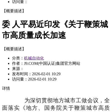
访问量：
【概要描述】
委 人平易近印发《关于鞭策城
市高质量成长加速
【概要描述】
分类：
机械自动化
作者：J9.COM(中国认证)集团官方网站
来源：
发布时间：
2026-02-01 10:29
访问量：
2026-02-01 10:29
详情
为深切贯彻地方城市工做会议，全
面落实《地方、国务院关于鞭策城市高质