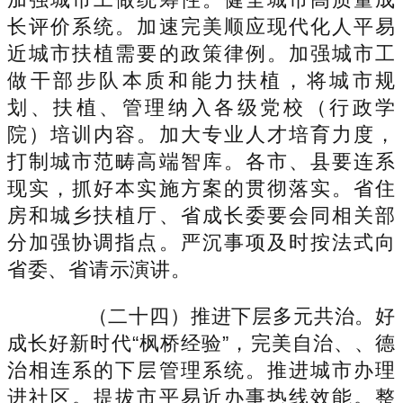
长评价系统。加速完美顺应现代化人平易
近城市扶植需要的政策律例。加强城市工
做干部步队本质和能力扶植，将城市规
划、扶植、管理纳入各级党校（行政学
院）培训内容。加大专业人才培育力度，
打制城市范畴高端智库。各市、县要连系
现实，抓好本实施方案的贯彻落实。省住
房和城乡扶植厅、省成长委要会同相关部
分加强协调指点。严沉事项及时按法式向
省委、省请示演讲。
（二十四）推进下层多元共治。好
成长好新时代“枫桥经验”，完美自治、、德
治相连系的下层管理系统。推进城市办理
进社区。提拔市平易近办事热线效能。整