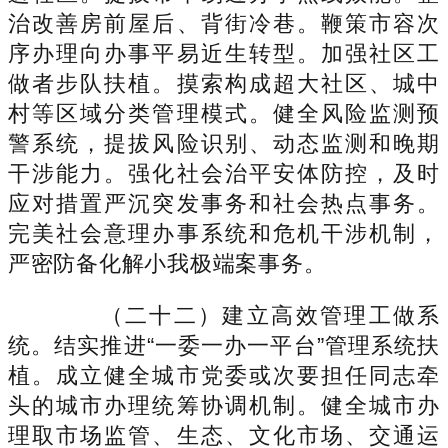
治改善房前屋后、背街冷巷。鞭策市容次
序办理向办事平易近生转型。加强社区工
做者步队扶植。摸索构成超大社区、城中
村等区域分类管理模式。健全风险监测预
警系统，提拔风险识别、动态监测和晚期
干涉能力。强化社会治平安体防控，及时
应对措置严沉突发事务和社会热点事务。
完美社会意理办事系统和危机干涉机制，
严密防备化解小我极端案事务。
（二十二）建立高效管理工做系
统。结实推进“一委一办一平台”管理系统扶
植。成立健全城市党委或次要担任同志牵
头的城市办理统筹协调机制。健全城市办
理取市场监管、生态、文化市场、交通运