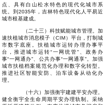
点、具有白山松水特色的现代化城市系
统。到2035年，吉林特色现代化人平易近
城市根基建成。
（二十三）科技赋能城市管理。加
速扶植城市消息模子（CIM）平台，打制城
市数字底座。扶植城市运转办理办事平
台，推进城市运转“一网统管”、政务办
事“一网通办”、公共办事“一网通享”。加强
城市扶植档案规范化办理和数字化转型。
推进社区智能安防、泊车设备从动化办
理。
（十六）加强衡宇建建平安办理。
健全衡宇全生命周期平安办理轨制。采纳