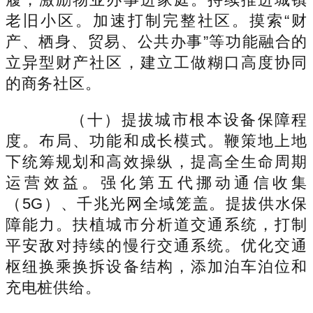
老旧小区。加速打制完整社区。摸索“财
产、栖身、贸易、公共办事”等功能融合的
立异型财产社区，建立工做糊口高度协同
的商务社区。
（十）提拔城市根本设备保障程
度。布局、功能和成长模式。鞭策地上地
下统筹规划和高效操纵，提高全生命周期
运营效益。强化第五代挪动通信收集
（5G）、千兆光网全域笼盖。提拔供水保
障能力。扶植城市分析道交通系统，打制
平安敌对持续的慢行交通系统。优化交通
枢纽换乘换拆设备结构，添加泊车泊位和
充电桩供给。