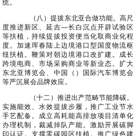
统。
（八）提拔东北亚合做功能。高尺
度推进新区、延吉—长白沉点开辟试验区
等扶植，持续提拔投资便当化取商业化程
度。加速珲春陆上边境港口型国度物流枢
纽扶植。鞭策对朝边境港口改扩建。成长
跨境电商、市场采购商业等新业态。扩大
东北亚博览会、中国（）国际汽车博览会
等严沉展会品牌效应。
（十二）推进出产范畴节能降碳。
实施能效、水效提拔步履，推广工业节水
手艺配备。成立高耗能高排放项目清单化
办理机制，裁减掉队产能。激励开展碳脚
印认证。支撑零碳园区扶植。推广绿色建