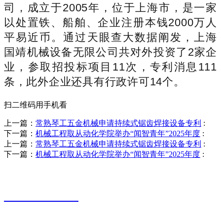
司，成立于2005年，位于上海市，是一家
以处置铁、船舶、企业注册本钱2000万人
平易近币。通过天眼查大数据阐发，上海
国靖机械设备无限公司共对外投资了2家企
业，参取招投标项目11次，专利消息111
条，此外企业还具有行政许可14个。
扫二维码用手机看
上一篇：
常熟琴工五金机械申请持续式锯齿焊接设备专利
:
下一篇：
机械工程取从动化学院举办“闻智青年”2025年度
:
上一篇：
常熟琴工五金机械申请持续式锯齿焊接设备专利
:
下一篇：
机械工程取从动化学院举办“闻智青年”2025年度
:
销售热线
0523-87590811