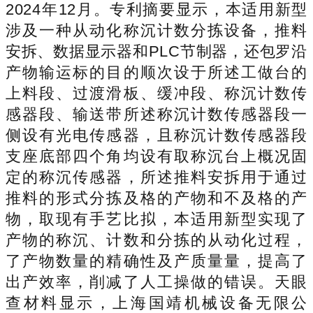
2024年12月。专利摘要显示，本适用新型
涉及一种从动化称沉计数分拣设备，推料
安拆、数据显示器和PLC节制器，还包罗沿
产物输运标的目的顺次设于所述工做台的
上料段、过渡滑板、缓冲段、称沉计数传
感器段、输送带所述称沉计数传感器段一
侧设有光电传感器，且称沉计数传感器段
支座底部四个角均设有取称沉台上概况固
定的称沉传感器，所述推料安拆用于通过
推料的形式分拣及格的产物和不及格的产
物，取现有手艺比拟，本适用新型实现了
产物的称沉、计数和分拣的从动化过程，
了产物数量的精确性及产质量量，提高了
出产效率，削减了人工操做的错误。天眼
查材料显示，上海国靖机械设备无限公