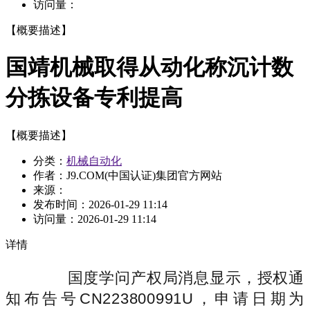
访问量：
【概要描述】
国靖机械取得从动化称沉计数
分拣设备专利提高
【概要描述】
分类：
机械自动化
作者：J9.COM(中国认证)集团官方网站
来源：
发布时间：
2026-01-29 11:14
访问量：
2026-01-29 11:14
详情
国度学问产权局消息显示，授权通
知布告号CN223800991U，申请日期为