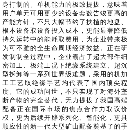
身打制的。单机能力的极致提拔，意味着
用户单元可用更少的设备套数告竣更高的
产能方针，不只大幅节约了扶植的地盘、
根本设备取设备投入成本，更能显著降低
持久运转中的能耗取费用，为企业带来极
为可不雅的全生命周期经济效益。正在研
发制制全过程中，企业霸占了超大部件细
密加工、极端工况下绝缘系统建立、超沉
型拆卸等一系列世界级难题，采用的机加
工工艺取绝缘手艺均代表了国内顶尖程
度。它的成功问世，不只实现了对海外垄
断产物的完全替代，无力提拔了我国高端
配备正在国际市场的焦点合作力取议价
权，更为后续开辟系列化、智能化，更具
顺应性的新一代大型矿山配备奠基了的手