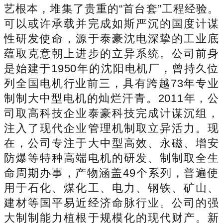
艺根本，堆集了贵重的“首台套”工程经验。
可以或许承载并完成如斯严沉的国度计谋
性研发使命，源于泰豪沈电深挚的工业底
蕴取克意朝上进步的立异系统。公司前身
是始建于1950年的沈阳电机厂，曾持久位
列全国电机行业前三，具有跨越73年专业
制制大中型电机的灿烂汗青。2011年，公
司取高科技企业泰豪科技完成计谋沉组，
注入了现代企业管理机制取立异活力。现
在，公司专注于大中型高效、永磁、增安
防爆等特种高端电机的研发、制制取全生
命周期办事，产物涵盖49个系列，普遍使
用于石化、煤化工、电力、钢铁、矿山、
建材等国平易近经济命脉行业。公司的强
大制制能力植根于规模化的现代财产。新