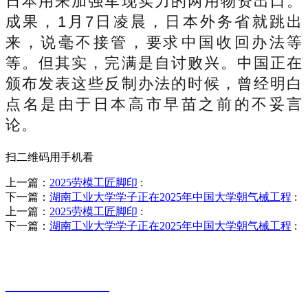
日本用来加强军现实力的两用物资出口。
成果，1月7日凌晨，日本外务省就跳出
来，说毫不接管，要求中国收回办法等
等。但其实，完满是自讨败兴。中国正在
颁布发表这些反制办法的时候，曾经明白
点名是由于日本高市早苗之前的不妥言
论。
扫二维码用手机看
上一篇：
2025劳模工匠脚印
:
下一篇：
湖南工业大学学子正在2025年中国大学朝气械工程
:
上一篇：
2025劳模工匠脚印
:
下一篇：
湖南工业大学学子正在2025年中国大学朝气械工程
:
销售热线
0523-87590811