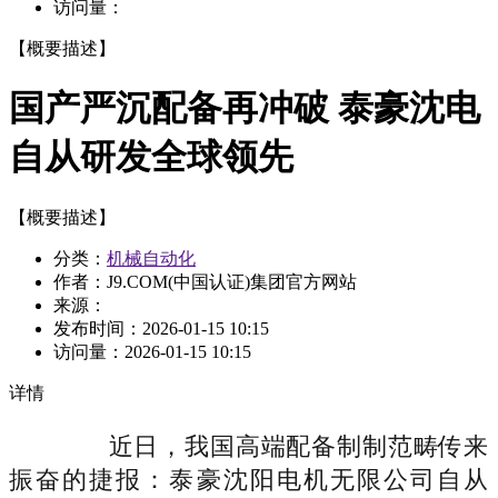
访问量：
【概要描述】
国产严沉配备再冲破 泰豪沈电
自从研发全球领先
【概要描述】
分类：
机械自动化
作者：J9.COM(中国认证)集团官方网站
来源：
发布时间：
2026-01-15 10:15
访问量：
2026-01-15 10:15
详情
近日，我国高端配备制制范畴传来
振奋的捷报：泰豪沈阳电机无限公司自从