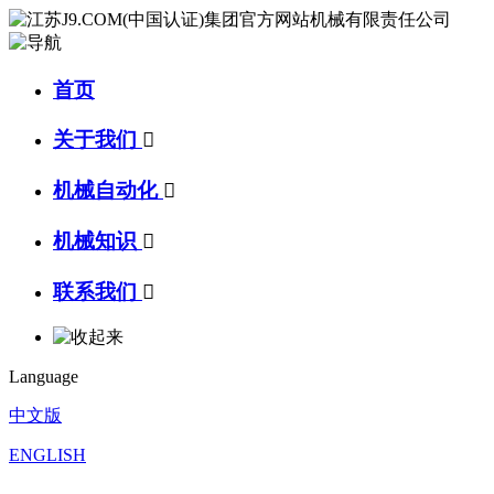
首页
关于我们

机械自动化

机械知识

联系我们

Language
中文版
ENGLISH