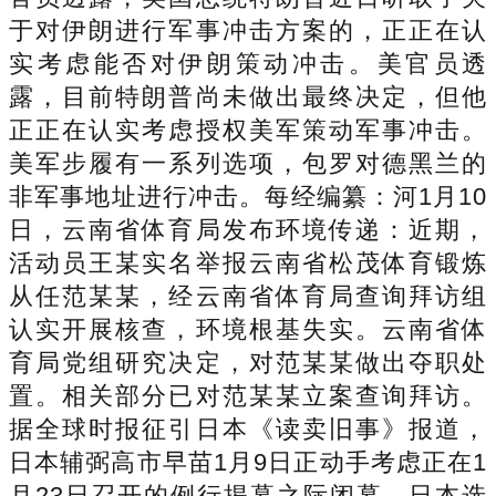
于对伊朗进行军事冲击方案的，正正在认
实考虑能否对伊朗策动冲击。美官员透
露，目前特朗普尚未做出最终决定，但他
正正在认实考虑授权美军策动军事冲击。
美军步履有一系列选项，包罗对德黑兰的
非军事地址进行冲击。每经编纂：河1月10
日，云南省体育局发布环境传递：近期，
活动员王某实名举报云南省松茂体育锻炼
从任范某某，经云南省体育局查询拜访组
认实开展核查，环境根基失实。云南省体
育局党组研究决定，对范某某做出夺职处
置。相关部分已对范某某立案查询拜访。
据全球时报征引日本《读卖旧事》报道，
日本辅弼高市早苗1月9日正动手考虑正在1
月23日召开的例行揭幕之际闭幕。日本选