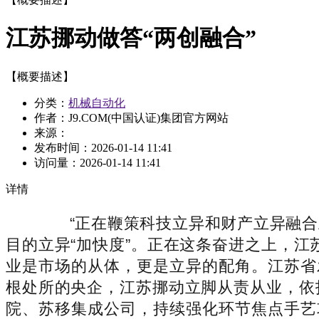
江苏挪动做答“两创融合”
【概要描述】
分类：
机械自动化
作者：J9.COM(中国认证)集团官方网站
来源：
发布时间：
2026-01-14 11:41
访问量：
2026-01-14 11:41
详情
“正在鞭策科技立异和财产立异融合上
目的立异“加快度”。正在这条奋进之上，江
业是市场的从体，更是立异的配角。江苏省
根处所的央企，江苏挪动立脚从责从业，依托
院、苏移集成公司，持续强化环节焦点手艺