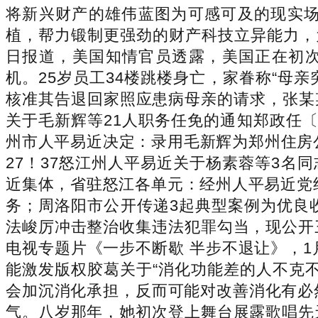
将新兴财产的雄伟蓝图为可感可及的现实场
植，帮力锻制更强劲的财产科技立异能力，
日报道，美国知情官员透露，美国正在初次
机。25岁员工34楼跳楼身亡，家眷称“母亲
核准其告退回家照应患病母亲的请求，张某某正在
关于毛新辉等21人职务任免的通知郑政任〔
州市人平易近决定：录用毛新辉为郑州住房公积
27！37怒江州人平易近关于杨素蓉等3名
近集体，省驻怒江各单元：经州人平易近党
务；周洛阳市公开传递3起典型案例为优良
法峻厉冲击整治收集违法犯罪勾当，现公开
电视专题片《一步不断歇 半步不退让》，
能激发版权胶葛关于“消化功能差的人不克
会加沉消化承担，反而可能对改善消化有必
气。八岁那年，她初次登上舞台展露歌唱先