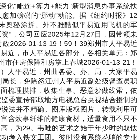
化“毗连+算力+能力”新型消息办事系统扶
加磅礴的“挪动”动能。据《纽约时报》12
颠末奥秘涂拆、外不雅酷似平易近用飞机的军
”，公司回应2025年12月27日，因带领未
6-01-13 19！59！39郑州市人平易近
人平易近，市人平易近各部分，各相关单元：郑
保障和房掌上春城2026-01-13 21！
（市）人平易近，州曲各委、办、局，大家平易
副局长，免除怒江州人平易近副处级督查员职
全面梳理摸排，收集生事、恶意炒做线索，依
度监委宣传部取地方电视总台央视结合摄制的
种说法并不精确。图库版权图片，转载利用可
种富含炊事纤维的健康食材，适量食用不只不
高，为29。韦唯的艺术之始于年少时的取怯
成功考入铁文工团。彼时没有系统花哨的专业