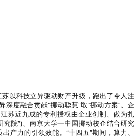
江苏以科技立异驱动财产升级，跑出了令人注
深度融合贡献“挪动聪慧”取“挪动方案”。企
，江苏近九成的专利授权由企业创制、做为扎
研究院”)、南京大学—中国挪动校企结合研究
出产力的引领效能。“十四五”期间，算力、