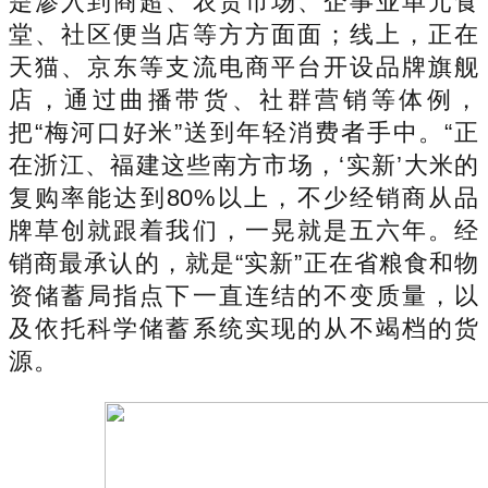
是渗入到商超、农贸市场、企事业单元食
堂、社区便当店等方方面面；线上，正在
天猫、京东等支流电商平台开设品牌旗舰
店，通过曲播带货、社群营销等体例，
把“梅河口好米”送到年轻消费者手中。“正
在浙江、福建这些南方市场，‘实新’大米的
复购率能达到80%以上，不少经销商从品
牌草创就跟着我们，一晃就是五六年。经
销商最承认的，就是“实新”正在省粮食和物
资储蓄局指点下一直连结的不变质量，以
及依托科学储蓄系统实现的从不竭档的货
源。