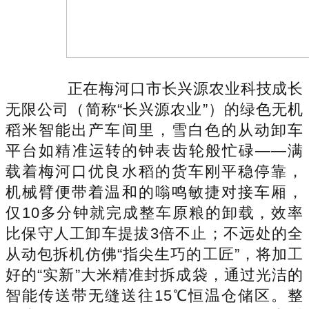
正在梅河口市长兴源农业科技成长
无限公司（简称“长兴源农业”）的绿色无机
稻米智能出产车间里，雪白色的从动卸车
平台如精准运转的钟表齿轮般忙碌——满
载着梅河口优良水稻的货车刚平稳停靠，
机械臂便带着温和的嗡鸣敏捷对接车厢，
仅10多分钟就完成整车原粮的卸载，效率
比保守人工卸车提拔3倍不止；不远处的全
从动包拆机仿佛“指尖生巧的工匠”，将加工
好的“实新”大米精准封拆成袋，通过光洁的
智能传送带无缝送往15℃恒温仓储区。整