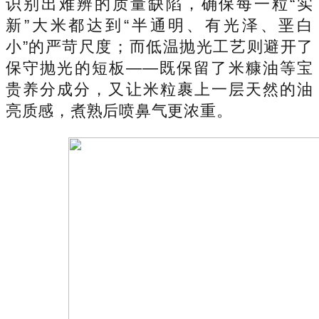
识别出难辨的质量缺陷，确保每一粒“实
新”大米都达到“半通明、有光泽、垩白
小”的严苛尺度；而低温抛光工艺则避开了
保守抛光的短板——既保留了米糠油等宝
贵养分成分，又让米粒裹上一层天然的油
亮质感，煮熟后喷鼻气更浓重。