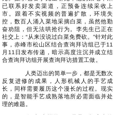
已联系好发卖渠道，正预备连续采收上
市。跟着不实视频的普遍扩散，环境失
控，数百人涌入菜地采摘白菜，虽然他勤
奋劝阻，但无法哄抢行为。李先生已正在
社交上：“从来没说过白菜免费砍。”针对此
事，赤峰市松山区结合查询拜访组已于11
月11日发布传递，暗示高度注沉并成立结
合查询拜访组开展查询拜访措置工做。
人类迈出的简单一步，都是无数次
反复进修的成果，人形机械人的手艺成
长，同样需要履历这个漫长的过程。现实
的，是智能手艺成熟落地所必需面临并处
理的难题。