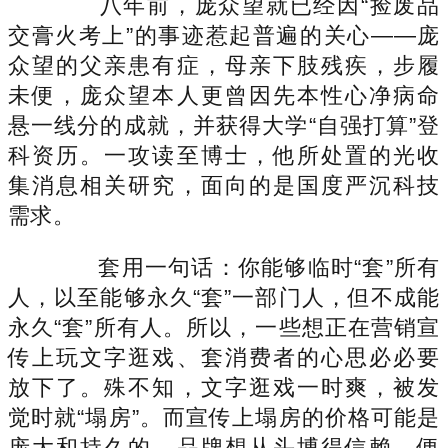
八年前，庞众望就已经因“捡废品
交膏火考上”的事迹惹起普遍的关心——庞
众望的父亲患有症，母亲下肢残疾，步履
未便，庞众望本人更曾因先本性心净病命
悬一线分的成就，并获得大学“自强打算”登
科资历。一攻读至博士，他所处置的光收
集消息相关研究，面向的是国度严沉科技
需求。
套用一句话：你能够临时“套”所有
人，以至能够永久“套”一部门人，但不成能
永久“套”所有人。所以，一些想正在营销宣
传上玩文字逛戏、套消费者的心思必必要
放下了。殊不知，文字逛戏一时爽，被发
觉时就“塌房”。而宣传上塌房的价格可能是
庞大和持久的，品牌想从头博得信赖，便