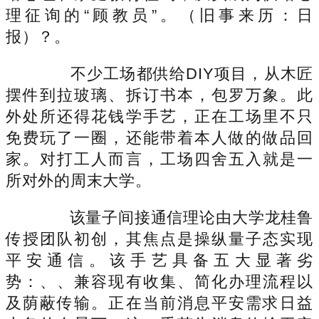
理征询的“顾教员”。（旧事来历：日
报）？。
不少工场都供给DIY项目，从木匠
摆件到拉玻璃、拆订书本，包罗万象。此
外处所还得花钱学手艺，正在工场里不只
免费玩了一圈，还能带着本人做的做品回
家。对打工人而言，工场四舍五入就是一
所对外的周末大学。
该量子间接通信理论由大学龙桂鲁
传授团队初创，其焦点是操纵量子态实现
平安通信。该手艺具备五大显著劣
势：、、兼容现有收集、简化办理流程以
及荫蔽传输。正在当前消息平安需求日益