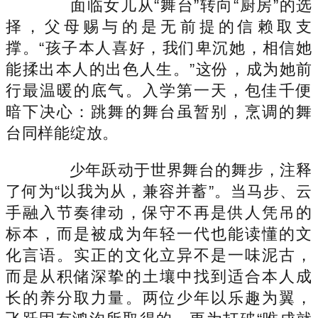
面临女儿从“舞台”转向“厨房”的选
择，父母赐与的是无前提的信赖取支
撑。“孩子本人喜好，我们卑沉她，相信她
能揉出本人的出色人生。”这份，成为她前
行最温暖的底气。入学第一天，包佳千便
暗下决心：跳舞的舞台虽暂别，烹调的舞
台同样能绽放。
少年跃动于世界舞台的舞步，注释
了何为“以我为从，兼容并蓄”。当马步、云
手融入节奏律动，保守不再是供人凭吊的
标本，而是被成为年轻一代也能读懂的文
化言语。实正的文化立异不是一味泥古，
而是从积储深挚的土壤中找到适合本人成
长的养分取力量。两位少年以乐趣为翼，