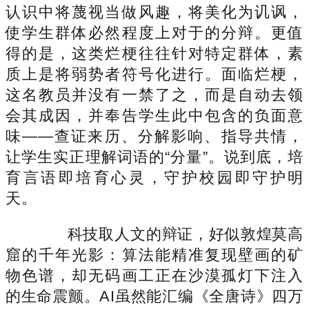
认识中将蔑视当做风趣，将美化为讥讽，
使学生群体必然程度上对于的分辩。更值
得的是，这类烂梗往往针对特定群体，素
质上是将弱势者符号化进行。面临烂梗，
这名教员并没有一禁了之，而是自动去领
会其成因，并奉告学生此中包含的负面意
味——查证来历、分解影响、指导共情，
让学生实正理解词语的“分量”。说到底，培
育言语即培育心灵，守护校园即守护明
天。
科技取人文的辩证，好似敦煌莫高
窟的千年光影：算法能精准复现壁画的矿
物色谱，却无码画工正在沙漠孤灯下注入
的生命震颤。AI虽然能汇编《全唐诗》四万