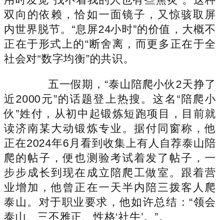
双向的依赖，恰如一面镜子，又惊骇取屏
内世界脱节。“息屏24小时”的价值，大概不
正在于形式上的“断舍离，而更多正在于全
社会对“数字均衡”的共识。
五一假期，“泰山陪爬小伙2天挣了
近2000元”的话题登上热搜。这名“陪爬小
伙”姓付，从初中起锻炼短跑项目，目前就
读济南某大动锻炼专业。据付同窗称，他
正在2024年6月看到收集上有人自荐泰山陪
爬的帖子，便也测验考试着发了帖子，一
步步成长到现在成立陪爬工做室。跟着营
业增加，他曾正在一天半内陪三拨客人爬
泰山。对于职业要求，他如许总结：“领会
泰山、三不雅正、性格‘社牛’。”。