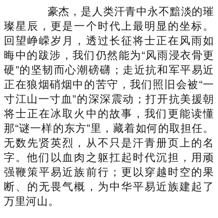
豪杰，是人类汗青中永不黯淡的璀
璨星辰，更是一个时代上最明显的坐标。
回望峥嵘岁月，透过长征将士正在风雨如
晦中的跋涉，我们仍然能为“风雨浸衣骨更
硬”的坚韧而心潮磅礴；走近抗和军平易近
正在狼烟硝烟中的苦守，我们照旧会被“一
寸江山一寸血”的深深震动；打开抗美援朝
将士正在冰取火中的故事，我们更能读懂
那“谜一样的东方”里，藏着如何的取担任。
无数先贤英烈，从不只是汗青册页上的名
字。他们以血肉之躯扛起时代沉担，用顽
强鞭策平易近族前行；更以穿越时空的果
断、的无畏气概，为中华平易近族建起了
万里河山。