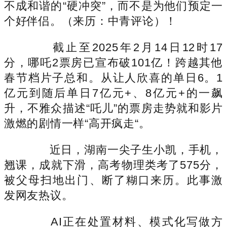
不成和谐的“硬冲突”，而不是为他们预定一
个好伴侣。（来历：中青评论）！
截止至2025年2月14日12时17
分，哪吒2票房已宣布破101亿！跨越其他
春节档片子总和。从让人欣喜的单日6。1
亿元到随后单日7亿元+、8亿元+的一飙
升，不雅众描述“吒儿”的票房走势就和影片
激燃的剧情一样“高开疯走“。
近日，湖南一尖子生小凯，手机，
翘课，成就下滑，高考物理类考了575分，
被父母扫地出门、断了糊口来历。此事激
发网友热议。
AI正在处置材料、模式化写做方