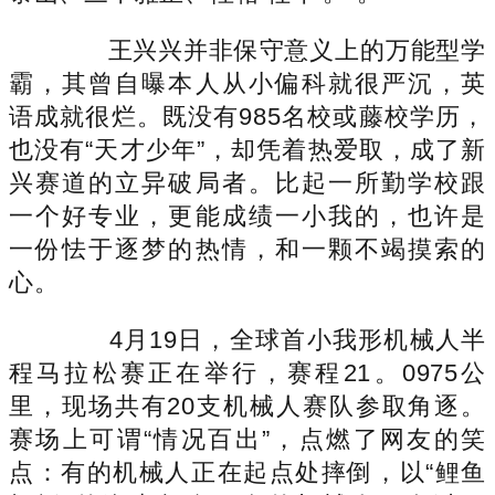
王兴兴并非保守意义上的万能型学
霸，其曾自曝本人从小偏科就很严沉，英
语成就很烂。既没有985名校或藤校学历，
也没有“天才少年”，却凭着热爱取，成了新
兴赛道的立异破局者。比起一所勤学校跟
一个好专业，更能成绩一小我的，也许是
一份怯于逐梦的热情，和一颗不竭摸索的
心。
4月19日，全球首小我形机械人半
程马拉松赛正在举行，赛程21。0975公
里，现场共有20支机械人赛队参取角逐。
赛场上可谓“情况百出”，点燃了网友的笑
点：有的机械人正在起点处摔倒，以“鲤鱼