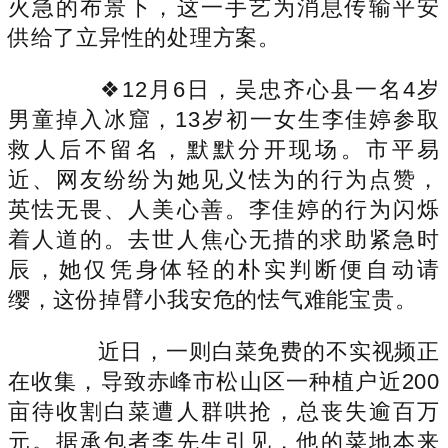
火急的布景下，这一手艺为消息传输平安
供给了立异性的处理方案。
❖12月6日，吴忠齐心县一名4岁
男童掉入冰窟，13岁初一女生李佳婷参取
救人后不留名，默默分开现场。市平易
近、网友纷纷为她见义怯为的行为点赞，
英怯无畏、人美心善。李佳婷的行为闪烁
着人道的。去世人焦心无措的求助紧急时
辰，她仅凭身体轻的朴实判断便自动请
缨，这份掉臂小我安危的怯气难能宝贵。
近日，一则白菜免费的不实视频正
在收集，导致赤峰市松山区一种植户近200
亩待收割白菜遭人群哄抢，总丧失逾百万
元。据承包者李先生引见，他的菜地本来