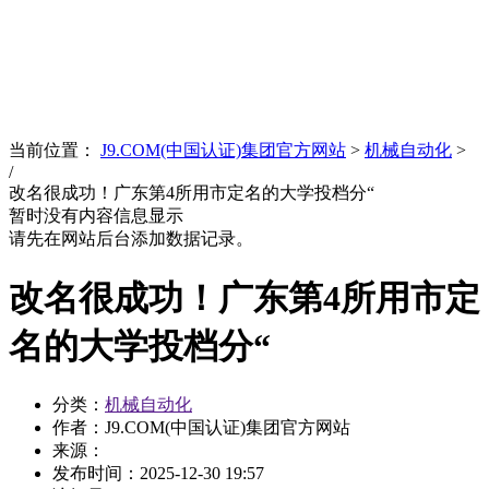
News
文化品牌
当前位置：
J9.COM(中国认证)集团官方网站
>
机械自动化
>
/
改名很成功！广东第4所用市定名的大学投档分“
暂时没有内容信息显示
请先在网站后台添加数据记录。
改名很成功！广东第4所用市定
名的大学投档分“
分类：
机械自动化
作者：J9.COM(中国认证)集团官方网站
来源：
发布时间：
2025-12-30 19:57