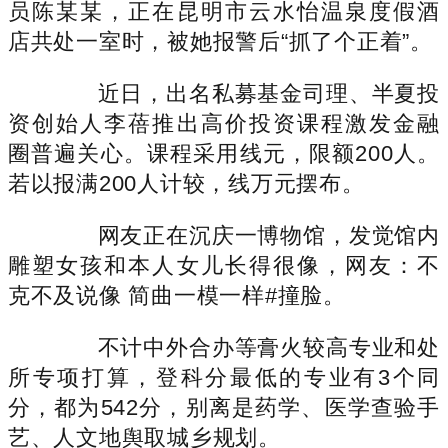
员陈某某，正在昆明市云水怡温泉度假酒
店共处一室时，被她报警后“抓了个正着”。
近日，出名私募基金司理、半夏投
资创始人李蓓推出高价投资课程激发金融
圈普遍关心。课程采用线元，限额200人。
若以报满200人计较，线万元摆布。
网友正在沉庆一博物馆，发觉馆内
雕塑女孩和本人女儿长得很像，网友：不
克不及说像 简曲一模一样#撞脸。
不计中外合办等膏火较高专业和处
所专项打算，登科分最低的专业有3个同
分，都为542分，别离是药学、医学查验手
艺、人文地舆取城乡规划。