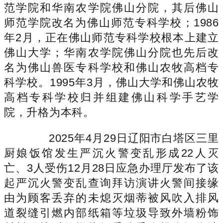
范学院和华南农学院佛山分院，其后佛山
师范学院改名为佛山师范专科学校；1986
年2月，正在佛山师范专科学校根本上建立
佛山大学；华南农学院佛山分院也先后改
名为佛山兽医专科学校和佛山农牧高档专
科学校。1995年3月，佛山大学和佛山农牧
高档专科学校归并组建佛山科学手艺学
院，升格为本科。
2025年4月29日辽阳市白塔区三里
厨娘饭馆发生严沉火警变乱形成22人灭
亡、3人受伤12月28日应急办理厅发布了该
起严沉火警变乱查询拜访演讲火警间接缘
由为顾客丢弃的未熄灭烟蒂被风吹入排风
道裂缝引燃内部纸箱等垃圾导致外墙粉饰