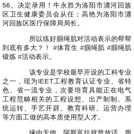
56。决定录用！牛永胜为洛阳市瀍河回族
区卫生健康委员会从任；高艳为洛阳市瀍
河回族区医疗保障局局长。
所以练好腘绳肌对活动表示的帮帮
到底有多大？！ #体育生 #腘绳肌 #腘绳肌
锻炼 #活动表示。
该专业是学校最早开设的工科专业
之一，现为IEET工程教育认证专业、省特
色、省一流专业，次要培育具能正在电气
工程范畴相关的工程设想、出产制制、系
统运转、手艺开辟、教育科研、运营办理
等方面工做的高本质使用型人才。
缘由无他，阿斯富拉就曾放话，声