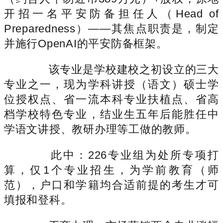
开招一名平安防备担任人（Head of
Preparedness）——其焦点职责是，制定
并施行OpenAI的平安防备框架。
该专业是学校建校之初设立的三大
专业之一，现为学科讲授（语文）硕士学
位授权点、省一流本科专业扶植点、省高
档学校特色专业，结业生五年后能胜任中
学语文讲授、教研办理等工做的教师。
此中：226专业组为处所专项打
算，仅1个专业招生，为学前教育（师
范），户口和学籍均合适前提的考生才可
填报和登科。