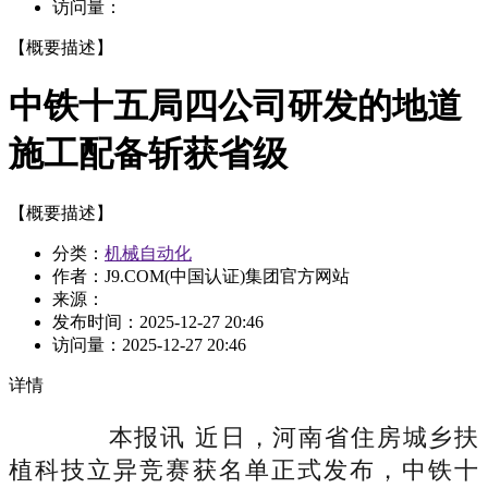
访问量：
【概要描述】
中铁十五局四公司研发的地道
施工配备斩获省级
【概要描述】
分类：
机械自动化
作者：J9.COM(中国认证)集团官方网站
来源：
发布时间：
2025-12-27 20:46
访问量：
2025-12-27 20:46
详情
本报讯 近日，河南省住房城乡扶
植科技立异竞赛获名单正式发布，中铁十