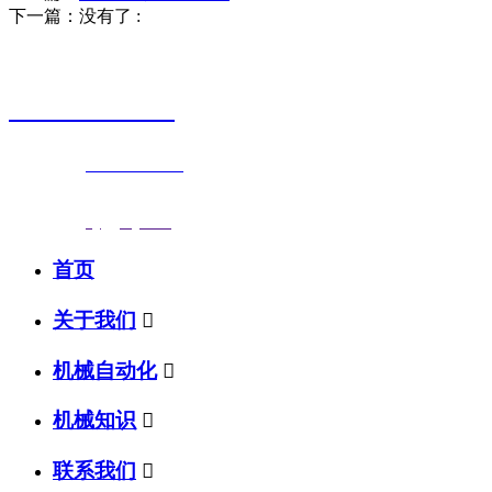
下一篇：没有了
:
销售热线
0523-87590811
联系电话：
0523-87590811
传真号码：0523-87686463
邮箱地址：
nj@jsnj.com
首页
关于我们

机械自动化

机械知识

联系我们
