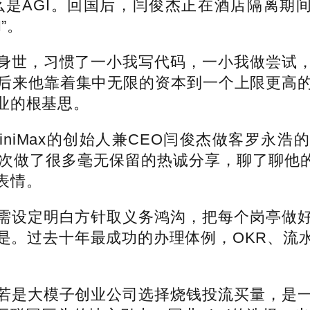
是AGI。回国后，闫俊杰正在酒店隔离期间看
”。
世，习惯了一小我写代码，一小我做尝试，
后来他靠着集中无限的资本到一个上限更高
业的根基思。
iMax的创始人兼CEO闫俊杰做客罗永浩的
做了很多毫无保留的热诚分享，聊了聊他的成
表情。
设定明白方针取义务鸿沟，把每个岗亭做好
是。过去十年最成功的办理体例，OKR、流水
是大模子创业公司选择烧钱投流买量，是一