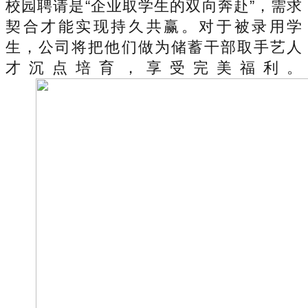
校园聘请是“企业取学生的双向奔赴”，需求
契合才能实现持久共赢。对于被录用学
生，公司将把他们做为储蓄干部取手艺人
才沉点培育，享受完美福利。