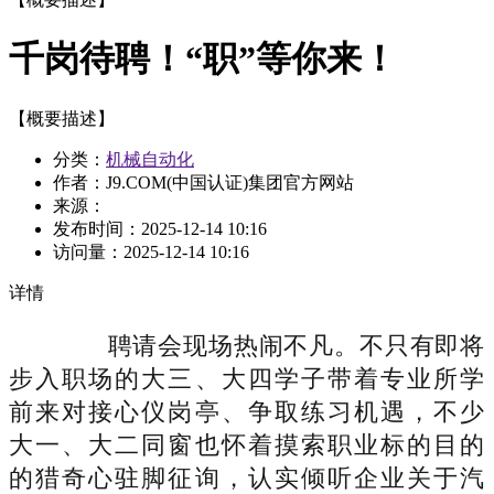
千岗待聘！“职”等你来！
【概要描述】
分类：
机械自动化
作者：J9.COM(中国认证)集团官方网站
来源：
发布时间：
2025-12-14 10:16
访问量：
2025-12-14 10:16
详情
聘请会现场热闹不凡。不只有即将
步入职场的大三、大四学子带着专业所学
前来对接心仪岗亭、争取练习机遇，不少
大一、大二同窗也怀着摸索职业标的目的
的猎奇心驻脚征询，认实倾听企业关于汽