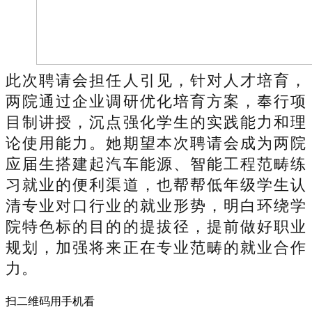
此次聘请会担任人引见，针对人才培育，
两院通过企业调研优化培育方案，奉行项
目制讲授，沉点强化学生的实践能力和理
论使用能力。她期望本次聘请会成为两院
应届生搭建起汽车能源、智能工程范畴练
习就业的便利渠道，也帮帮低年级学生认
清专业对口行业的就业形势，明白环绕学
院特色标的目的的提拔径，提前做好职业
规划，加强将来正在专业范畴的就业合作
力。
扫二维码用手机看