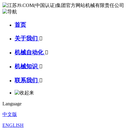
首页
关于我们

机械自动化

机械知识

联系我们

Language
中文版
ENGLISH