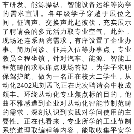
车研发、能源操纵、智能设备运维等岗亭
的需求宣讲。各年级学子穿越于展位之
间，征询声、交换声此起彼伏，充实展示
了聘请会的多元活力取专业空气。此外，
现场还连系两院需求，有序设置了企业办
事、简历问诊、征兵入伍等办事点，专业
教员全程坐镇，针对汽车、能源、智能工
程范畴的求职痛点现场答疑，为学子求职
保驾护航。做为一名正在校大二学生，从
动化2402班刘孟飞正在此次聘请会中收成
颇丰。环绕从动化专业焦点标的目的，他
曲不雅感遭到企业对从动化智能节制范畴
的需求，深刻认识到实践对学问使用的主
要性。正在他看来，专业所学的工业节制
系统道理取编程等内容，能取收集平安学