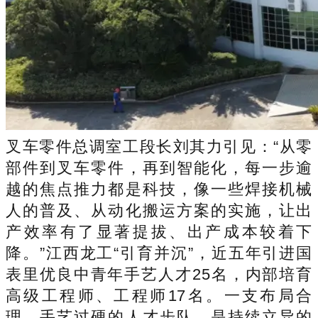
叉车零件总调室工段长刘其力引见：“从零
部件到叉车零件，再到智能化，每一步逾
越的焦点推力都是科技，像一些焊接机械
人的普及、从动化搬运方案的实施，让出
产效率有了显著提拔、出产成本较着下
降。”江西龙工“引育并沉”，近五年引进国
表里优良中青年手艺人才25名，内部培育
高级工程师、工程师17名。一支布局合
理、手艺过硬的人才步队，是持续立异的