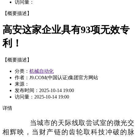
访问量：
【概要描述】
高安这家企业具有93项无效专
利！
【概要描述】
分类：
机械自动化
作者：J9.COM(中国认证)集团官方网站
来源：
发布时间：
2025-10-14 19:00
访问量：
2025-10-14 19:00
详情
当城市的天际线取尝试室的微光交
相辉映，当财产链的齿轮取科技冲破的脉