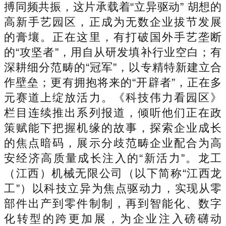
搏同频共振，这片承载着“立异驱动” 胡想的
高新手艺园区，正成为无数企业拔节发展
的膏壤。正在这里，有打破国外手艺垄断
的“攻坚者”，用自从研发填补行业空白；有
深耕细分范畴的“冠军”，以专精特新建立合
作壁垒；更有拥抱将来的“开辟者”，正在多
元赛道上绽放活力。《科技伟力看园区》
栏目连续推出系列报道，倾听他们正在政
策赋能下把握机缘的故事，探索企业成长
的焦点暗码，展示分歧范畴企业配合为高
安经济高质量成长注入的“新活力”。龙工
（江西）机械无限公司（以下简称“江西龙
工”）以科技立异为焦点驱动力，实现从零
部件出产到零件制制，再到智能化、数字
化转型的跨更加展，为企业注入磅礴动