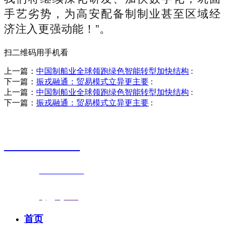
手艺劣势，为高安配备制制业甚至区域经
济注入更强动能！”。
扫二维码用手机看
上一篇：
中国制船业全球领跑绿色智能转型加快结构
:
下一篇：
振戎融通：贸易模式立异更主要
:
上一篇：
中国制船业全球领跑绿色智能转型加快结构
:
下一篇：
振戎融通：贸易模式立异更主要
:
销售热线
0523-87590811
联系电话：
0523-87590811
传真号码：0523-87686463
邮箱地址：
nj@jsnj.com
首页