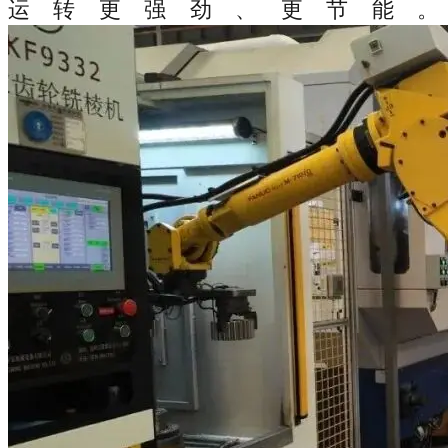
运转更强劲、更节能。