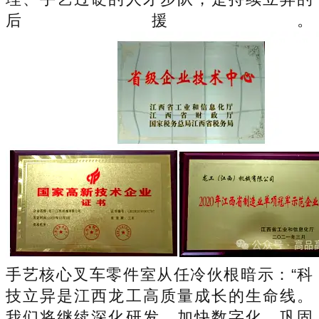
后援。
手艺核心叉车零件室从任冷伙根暗示：“科
技立异是江西龙工高质量成长的生命线。
我们将继续深化研发、加快数字化，巩固