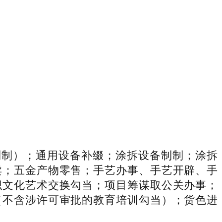
制）；通用设备补缀；涂拆设备制制；涂拆
卖；五金产物零售；手艺办事、手艺开辟、手
织文化艺术交换勾当；项目筹谋取公关办事；
（不含涉许可审批的教育培训勾当）；货色进