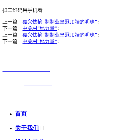
扫二维码用手机看
上一篇：
嘉兴怯摘“制制业皇冠顶端的明珠”
:
下一篇：
中关村“她力量”
:
上一篇：
嘉兴怯摘“制制业皇冠顶端的明珠”
:
下一篇：
中关村“她力量”
:
销售热线
0523-87590811
联系电话：
0523-87590811
传真号码：0523-87686463
邮箱地址：
nj@jsnj.com
首页
关于我们
