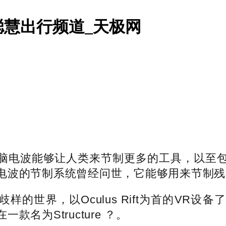
聪慧出行频道_天极网
电波能够让人类来节制更多的工具，以至包
电波的节制系统曾经问世，它能够用来节制残
，以Oculus Rift为首的VR设备了这个
名为Structure ？。