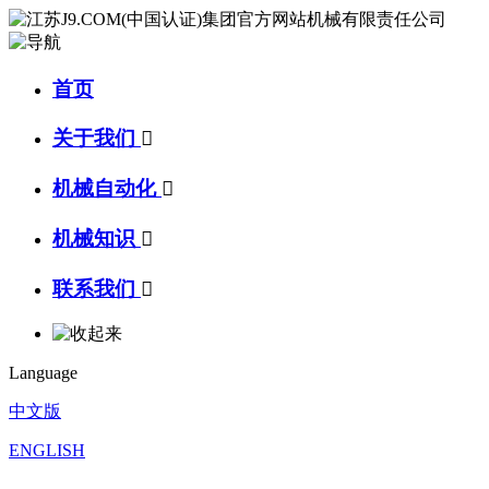
首页
关于我们

机械自动化

机械知识

联系我们

Language
中文版
ENGLISH