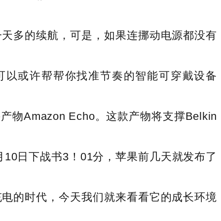
天多的续航，可是，如果连挪动电源都没有
以或许帮帮你找准节奏的智能可穿戴设备
zon Echo。这款产物将支撑Belkin
月10日下战书3！01分，苹果前几天就发布了
电的时代，今天我们就来看看它的成长环境