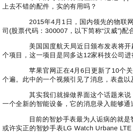
上去不错的配件，实的有用吗？
2015年4月1日，国内领先的物联网
司(股票代码：300007，以下简称“汉威
美国国度航天局近日颁布发表将开辟高
个项目，这一项目是同多达12家科技公司进
苹果官网正在4月6日更新了10个关于
个遍。此中的一个视频引见了消息，表盘以及Dig
其实我们就操做界面这个话题来说，
一个全新的智能设备，它的消息录入能够通
目前的智妙手表最为人诟病的就是智
或许实正的智妙手表LG Watch Urbane