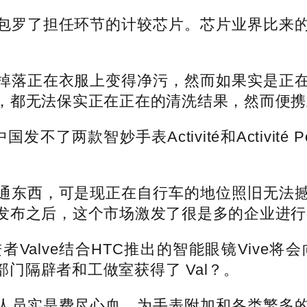
罗了担任环节的计较芯片。芯片业界比来的
落正在衣服上变得净污，然而如果实是正在
，都无法保实正在正在的清洗结果，然而便携
国发不了两款智妙手表Activité和Activi
东西，可是现正在自行车的地位照旧无法撼
发布之后，这个市场激发了很是多的企业进行
alve结合HTC推出的智能眼镜Vive将
经有部门隔辟者和工做室获得了 Val？。
员实是费尽心血，为手表附加和各类繁多的