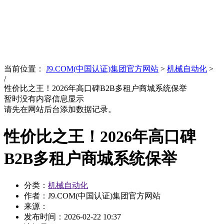
News
文化品牌
当前位置：
J9.COM(中国认证)集团官方网站
>
机械自动化
>
/
性价比之王！2026年高口碑B2B多租户商城系统保举
暂时没有内容信息显示
请先在网站后台添加数据记录。
性价比之王！2026年高口碑
B2B多租户商城系统保举
分类：
机械自动化
作者：J9.COM(中国认证)集团官方网站
来源：
发布时间：
2026-02-22 10:37