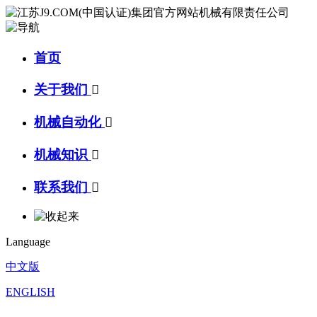
首页
关于我们

机械自动化

机械知识

联系我们

Language
中文版
ENGLISH