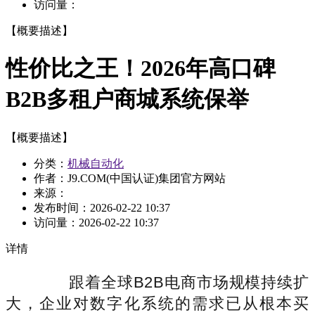
访问量：
【概要描述】
性价比之王！2026年高口碑
B2B多租户商城系统保举
【概要描述】
分类：
机械自动化
作者：J9.COM(中国认证)集团官方网站
来源：
发布时间：
2026-02-22 10:37
访问量：
2026-02-22 10:37
详情
跟着全球B2B电商市场规模持续扩
大，企业对数字化系统的需求已从根本买