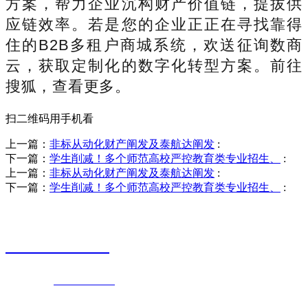
方案，帮力企业沉构财产价值链，提拔供
应链效率。若是您的企业正正在寻找靠得
住的B2B多租户商城系统，欢送征询数商
云，获取定制化的数字化转型方案。前往
搜狐，查看更多。
扫二维码用手机看
上一篇：
非标从动化财产阐发及泰航达阐发
:
下一篇：
学生削减！多个师范高校严控教育类专业招生、
:
上一篇：
非标从动化财产阐发及泰航达阐发
:
下一篇：
学生削减！多个师范高校严控教育类专业招生、
:
销售热线
0523-87590811
联系电话：
0523-87590811
传真号码：0523-87686463