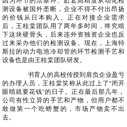
因为环节的活塞环、缸套高精度从动化检
测设备被国外垄断，企业不得不付出昂扬
的价钱从日本购入。正在对接企业需求
后，王桂棠团队用了两年多时间，终究啃
下这块硬骨头，后来连外资独资企业也反
过来采办他们的检测设备。现在，上海特
斯拉的动力电池冷却管的环节检测手艺和
设备也是由王桂棠团队研发。
书育人的高校传授到肩负企业盈亏
的办理人员，王桂棠笑称从此过上了“闭开
眼睛就要花钱”的日子。正在最后那几年，
公司有性立异的手艺和产物，但用户都不
敢做第一个吃螃蟹的，市场产物卖不出
去。