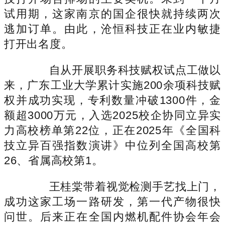
试用期，这家南京的国企很快就持续两次
逃加订单。由此，沧恒科技正在业内敏捷
打开出名度。
自从开展职务科技赋权试点工做以
来，广东工业大学累计实施200余项科技赋
权并成功实现，专利数量冲破1300件，金
额超3000万元，入选2025校企协同立异实
力高校榜单第22位，正在2025年《全国科
技立异百强指数演讲》中位列全国高校第
26、省属高校第1。
王桂棠带着视觉检测手艺找上门，
成功这家工场一路研发，第一代产物很快
问世。后来正在全国内燃机配件协会年会