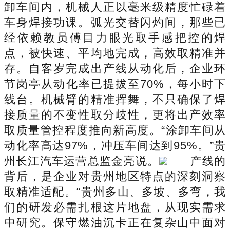
卸车间内，机械人正以毫米级精度忙碌着
车身焊接功课。弧光交替闪灼间，那些已
经依赖教员傅目力眼光取手感把控的焊
点，被快速、平均地完成，高效取精准并
存。自客岁完成出产线从动化后，企业环
节岗亭从动化率已提拔至70%，每小时下
线台。机械臂的精准挥舞，不只确保了焊
接质量的不变性取分歧性，更将出产效率
取质量管控程度推向新高度。“涂卸车间从
动化率高达97%，冲压车间达到95%。”贵
州长江汽车运营总监金亮说。
产线的
背后，是企业对贵州地区特点的深刻洞察
取精准适配。“贵州多山、多坡、多弯，我
们的研发必需扎根这片地盘，从现实需求
中研究。保守燃油沉卡正在复杂山中面对