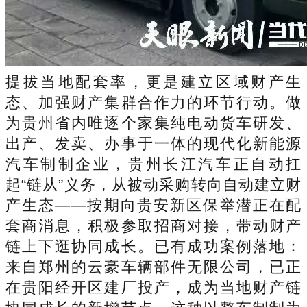
提拔当地配套率，更是建立区域财产生
态、加强财产集群合作力的环节行动。做
为贵州省内唯逐个家集纯电动货车研发、
出产、发卖、办事于一体的现代化新能源
汽车制制企业，贵州长江汽车正自动扛
起“链从”义务，从被动采购转向自动建立财
产生态——按期向贵安新区保举潜正在配
套商消息，积极参取招商对接，带动财产
链上下逛协同成长。已有成功案例落地：
来自郑州的云豪车辆部件无限公司，已正
在贵阳经开区建厂投产，成为当地财产链