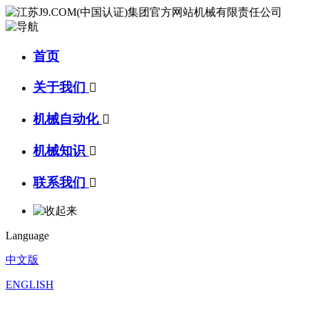
首页
关于我们

机械自动化

机械知识

联系我们

Language
中文版
ENGLISH