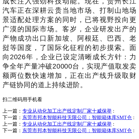
成长注入强劲科技动能。现在，贵州长江
汽车正在深耕云贵当地市场、打制山地场
景适配处理方案的同时，已将视野投向更
广漠的国际市场。客岁，企业研发出产的
产物成功出口新加坡、阿根廷、巴西、老
挝等国度，了国际化征程的初步摸索。面
向2026年，企业已设定清晰成长方针：力
争全年产量冲破20000台，实现产值取发卖
额两位数快速增加，正在出产线升级取财
产链协同的道上持续进阶。
扫二维码用手机看
上一篇：
专业从动化加工出产线定制厂家十威保举
:
下一篇：
东莞市邦本智能科技无限公司：智能箱体库SMT仓
:
上一篇：
专业从动化加工出产线定制厂家十威保举
:
下一篇：
东莞市邦本智能科技无限公司：智能箱体库SMT仓
: