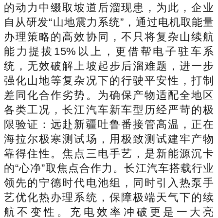
的动力中缀取坡道后溜现患，为此，企业
自从研发“山地震力系统”，通过电机取能量
办理策略的高效协同，不只将复杂山续航
能力提拔15%以上，更借帮电子驻车系
统，无效破解上坡起步后溜难题，进一步
强化山地等复杂况下的行驶平安性，打制
差同化合作劣势。为确保产物适配全地区
各类工况，长江汽车新车型历经严苛的极
限验证：远赴新疆吐鲁番接管高温，正在
海拉尔极寒测试场，用极致测试建牢产物
靠得住性。焦点三电手艺，是新能源沉卡
的“心净”取焦点合作力。长江汽车搭载行业
领先的宁德时代电池组，同时引入热泵手
艺优化热办理系统，保障极端天气下的续
航不变性。充电效率冲破更是一大亮