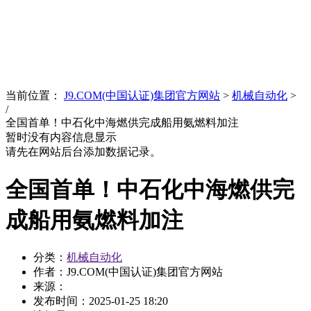
News
文化品牌
当前位置：
J9.COM(中国认证)集团官方网站
>
机械自动化
>
/
全国首单！中石化中海燃供完成船用氨燃料加注
暂时没有内容信息显示
请先在网站后台添加数据记录。
全国首单！中石化中海燃供完
成船用氨燃料加注
分类：
机械自动化
作者：J9.COM(中国认证)集团官方网站
来源：
发布时间：
2025-01-25 18:20