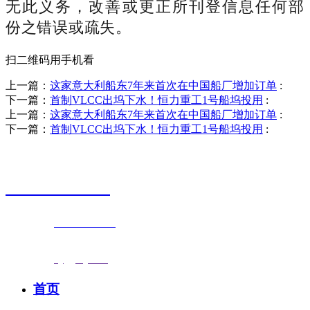
无此义务，改善或更正所刊登信息任何部
份之错误或疏失。
扫二维码用手机看
上一篇：
这家意大利船东7年来首次在中国船厂增加订单
:
下一篇：
首制VLCC出坞下水！恒力重工1号船坞投用
:
上一篇：
这家意大利船东7年来首次在中国船厂增加订单
:
下一篇：
首制VLCC出坞下水！恒力重工1号船坞投用
:
销售热线
0523-87590811
联系电话：
0523-87590811
传真号码：0523-87686463
邮箱地址：
nj@jsnj.com
首页