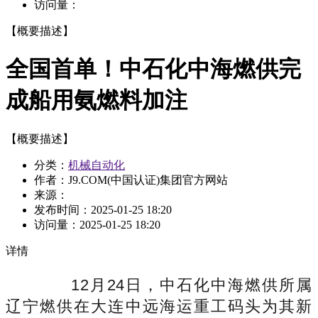
访问量：
【概要描述】
全国首单！中石化中海燃供完
成船用氨燃料加注
【概要描述】
分类：
机械自动化
作者：J9.COM(中国认证)集团官方网站
来源：
发布时间：
2025-01-25 18:20
访问量：
2025-01-25 18:20
详情
12月24日，中石化中海燃供所属
辽宁燃供在大连中远海运重工码头为其新