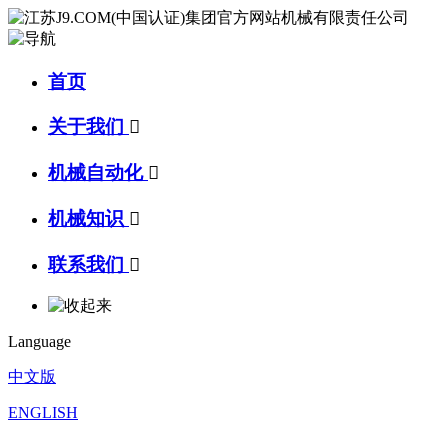
首页
关于我们

机械自动化

机械知识

联系我们

Language
中文版
ENGLISH