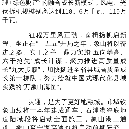
理+绿色财产”的融合成长新模式，风电、光
伏拆机规模别离达到118。6万千瓦、119万
千瓦。
征程万里风正劲，奋楫扬帆启新
程。坐正在“十五五”开局之年，象山将以奋
进之姿、实干之举，鼎力实施“五向攀高、
六干抢先”成长计谋，聚力推进高质量成
长“九大步履”，加快挺进全省县域高质量成
长第一梯队，努力绘就中国式现代化县域
实践的“万象山海图”。
灵通，是为了更好地融城。市域铁
象山线将于本年建成通车，石浦港海底地
道陆域段将启动全面施工，象山港二通
道、象山至宁海高速也将启动前期研究，