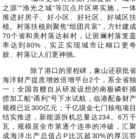
之源”“渔光之城”等沉点片区将实施，一体
推进好房子、好小区、好社区、好城区扶
植。村落扶植则聚焦“组团共富”，方针建成
70个省和美村落达标村，让斑斓村落笼盖
率达到80%，实正实现城市让糊口更夸
姣、村落让人们更神驰。
除了港口的里程碑，象山还获批省
海洋财产提质增效倍增平台2个，系全省独
一；全国首艘自从研发设想的南极磷虾捕
捞加工船“甬利”号下水试航，临港配备财产
规模已近300亿元；千亿级金七门核电项目
结实推进，新能源拆机总量达234。6万千
瓦，规模居全市第逐个连串的冲破，汇聚
成海洋出产总值占P比沉超30%的厚沉答