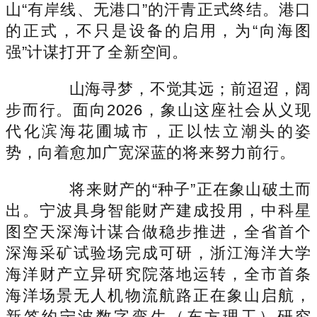
山“有岸线、无港口”的汗青正式终结。港口
的正式，不只是设备的启用，为“向海图
强”计谋打开了全新空间。
山海寻梦，不觉其远；前迢迢，阔
步而行。面向2026，象山这座社会从义现
代化滨海花圃城市，正以怯立潮头的姿
势，向着愈加广宽深蓝的将来努力前行。
将来财产的“种子”正在象山破土而
出。宁波具身智能财产建成投用，中科星
图空天深海计谋合做稳步推进，全省首个
深海采矿试验场完成可研，浙江海洋大学
海洋财产立异研究院落地运转，全市首条
海洋场景无人机物流航路正在象山启航，
新签约宁波数字孪生（东方理工）研究