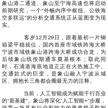
象山港二通道、象山至宁海高速也将启动
前期研究，一个“外畅内序中枢纽、公铁海
空多联运”的分析交通系统正从蓝图变为现
实。
客岁12月29日，跟着最初一片钢
箱梁平稳就位，国内首座市域铁跨海大桥
宁波市域铁象山港跨海大桥成功合龙，为
后续象山线按期通车奠基根本；取此同
时，石浦港海底地道正正在火热施工中。
交通款式的巨变，是象山融入宁波从城
区、拥抱长三角都会圈最无力的注释。
当前，人工智能成为赋能千行百业
的“新基建”。象山将深化“人工智能+”步履，
培育一批具有行业影响力的垂类模子取智