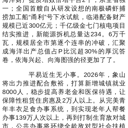
一；全国首艘自从研发设想的南极磷虾捕
捞加工船“甬利”号下水试航，临港配备财产
规模已近300亿元；千亿级金七门核电项目
结实推进，新能源拆机总量达234。6万千
瓦，规模居全市第逐个连串的冲破，汇聚
成海洋出产总值占P比沉超30%的厚沉答
卷，依海兴起、向海图强的径更加了了。
平易近生无小事。2026年，象山
将出力推进配合敷裕，打算新增城镇就业
8000人，稳步提高养老金和医保待遇，让
保障性租赁住房惠及2万人以上。从完美青
年丰衣足食办事系统，到实现老年人帮餐
办事139万人次以上，再到打制生育敌对城
市，公共办事将环绕全龄敌对型社会扶植