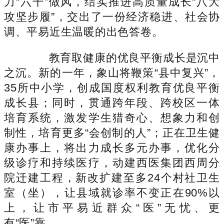
力“六干”做风，结实推进高质量成长“八大
攻坚步履”，交出了一份经济稳进、社会协
调、平易近生温暖的出色答卷。
教育取健康的优良平衡成长是沉中
之沉。新的一年，象山将鞭策“县中复兴”，
35所中小学，创成国度权利教育优良平衡
成长县；同时，贯通跨年段、跨校区一体
培育系统，激发学生猎奇心、想象力和创
制性，培育更多“会创制的人”；正在卫生健
康办事上，将出力成长多元办事，优化分
级诊疗和持续医疗，动建西医集团西周分
院迁建工程，新改扩建至多24个村社卫生
室（坐），让县域就诊率不变正在90%以
上，让市平易近群众“医”无忧、更
有“医”靠。