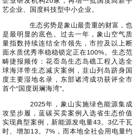
企业研发机构20家，再增一批国度高新手
艺企业、国度科技型中小企业。
生态劣势是象山最贵重的财富，也
是最明显的底色。过去一年，象山空气质
量指数持续连结全市领先，市控及以上断
面水质优秀率稳稳锁定正在100%。生态范
畴捷报频传：花岙岛生态岛礁工程入选全
球海洋带生态减灾案例，韭山列岛跻身国
度主要湿地名录，东部诸湾成功获评全市
首个“国度斑斓海湾”。
2025年，象山实施绿色能源集成
攻坚步履，蓝碳买卖案例入选省生态价值
实现典型案例，新能源发电量43。3亿千瓦
时、增加13。7%，而本地全社会用电量约