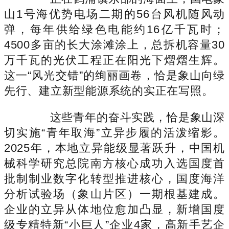
山1号海优势电场二期的56台风机随风动
弹，每年供给绿色电能约16亿千瓦时；
4500多亩的长大涂滩涂上，总拆机容量30
万千瓦的光伏工程正在阳光下熠熠生辉。
这一“风光交错”的绚丽画卷，恰是象山向绿
先行、建立新型能源系统的实正在写照。
这些青年的奋斗实践，恰是象山深
切实施“青年取海”立异步履的活泼缩影。
2025年，本地立异能级显著跃升，中国机
械科学研究总院南方核心成功入选国度首
批制制业数字化转型推进核心，国度海洋
分析试验场（象山片区）一期根基建成。
企业的立异从体地位愈加凸显，新增国度
级专精特新“小巨人”企业4家，高新手艺企