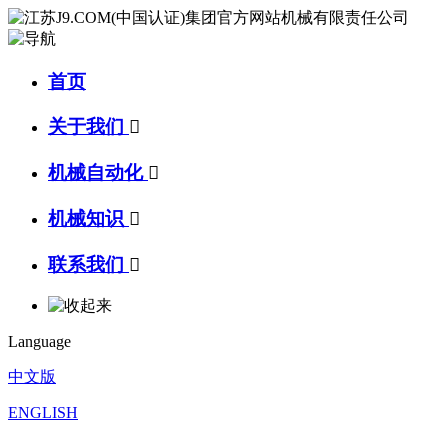
首页
关于我们

机械自动化

机械知识

联系我们

Language
中文版
ENGLISH