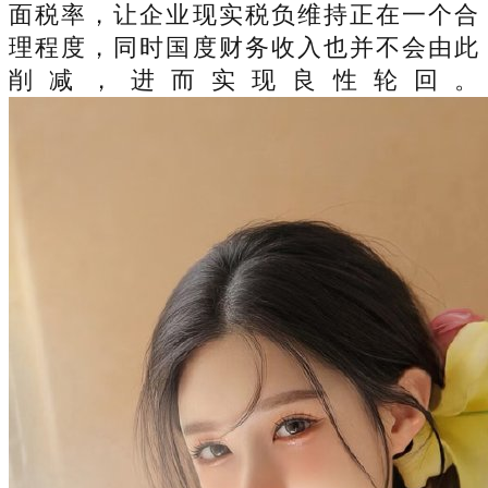
面税率，让企业现实税负维持正在一个合
理程度，同时国度财务收入也并不会由此
削减，进而实现良性轮回。