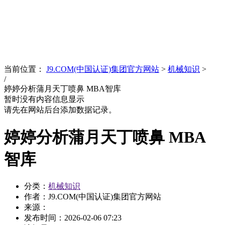
News
文化品牌
当前位置：
J9.COM(中国认证)集团官方网站
>
机械知识
>
/
婷婷分析蒲月天丁喷鼻 MBA智库
暂时没有内容信息显示
请先在网站后台添加数据记录。
婷婷分析蒲月天丁喷鼻 MBA
智库
分类：
机械知识
作者：J9.COM(中国认证)集团官方网站
来源：
发布时间：
2026-02-06 07:23