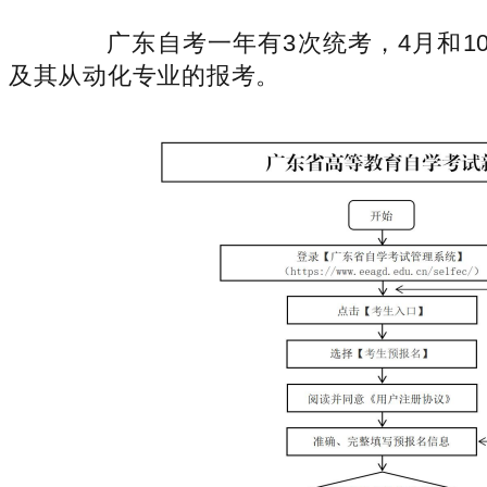
广东自考一年有3次统考，4月和10
及其从动化专业的报考。