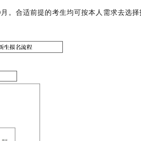
月。合适前提的考生均可按本人需求去选择报