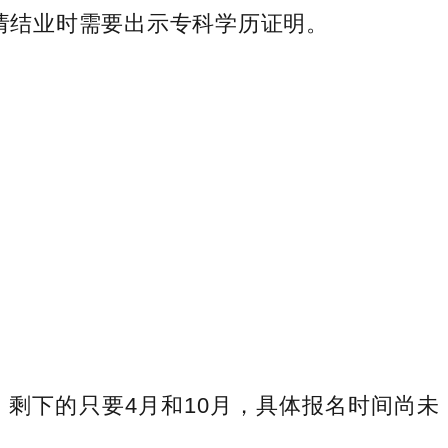
请结业时需要出示专科学历证明。
下的只要4月和10月，具体报名时间尚未