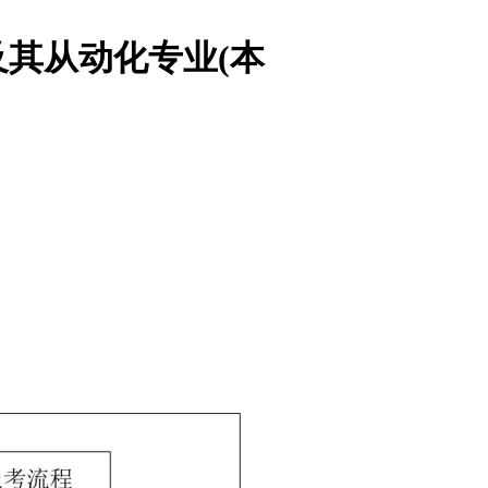
及其从动化专业(本