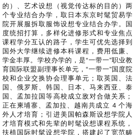
的）、艺术设想（视觉传达标的目的）两
个专业结合办学，取日本东京时髦贸易学
院开展服拆取服饰设想专业结合办学。国
度统招打算，多样化进修形式和专业焦点
课程学分互认的路子，学生可优先选择到
国外大学继续进修本科课程，费用低廉、
学金丰厚。学校办学的，是“一带一”职业教
育国际联盟副理事长单元，“一带一”国度院
校和企业交换协会理事单元；取英国、法
国、俄罗斯、韩国、日本、马来西亚、泰
国、孟加拉国等高校成立敌对合做关系；
正在柬埔寨、孟加拉、越南共成立 4 个海
外人才培育；引进美国帕森斯设想学院人
才培育模式和先辈的时髦设想课程系统，
扶植国际时髦设想学院，搭建起了宽范畴