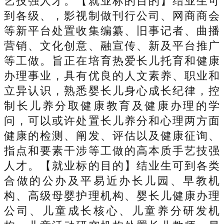
艺技强人才。【就业标的目的】结业生可
到各级、，影视制做刊行公司、网商商会
等新平台处置收集编纂、旧事记者、曲播
营销、文化创意、融宣传、新及平台推广
等工做。旨正在培育热爱长儿托育和健康
办理事业，具有优良的人文素养、职业和
立异认识，熟悉婴长儿身心成长纪律，控
制长儿养分取健康教育及健康办理的学
问，可以或许处置长儿养分和心理两方面
健康的检测、阐发、评估以及健康征询、
指点和要素干涉等工做的高本质手艺技强
人才。【就业标的目的】结业生可到各类
合做的公办及平易近办长儿园、早教机
构、高级母婴护理机构、婴长儿健康办理
公司、儿童成长核心、儿童养分研发机