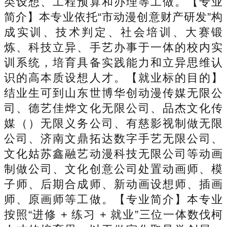
类设想、工程预算和办理等工做。【专业
简介】本专业依托“市动漫创意财产研发”构
成实训、技术判定、社会培训、大赛锻
炼、科技立异、手艺办事于一体的校内实
训系统，培育具备实践能力和立异思维认
识的高本质设想人才。【就业标的目的】
结业生可到山东世博华创动漫传媒无限公
司、德艺佳烨文化无限公司、品杰文化传
媒（）无限义务公司、有慈影视制做无限
公司、济南文鼎拓达数字手艺无限公司、
文化姑苏鑫融艺动漫科技无限公司等动画
制做公司、文化创意公司处置动画师、模
子师、后期合成师、新动画设想师、插画
师、原画师等工做。【专业简介】本专业
按照“进修 + 练习 + 就业”三位一体数伐柯