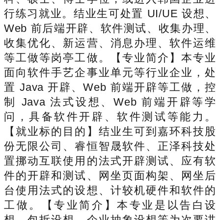
行练习就业。结业生可处置 UI/UE 设想、
Web 前后端开辟、软件测试、收集办理、
收集优化、新运营、消息办理、软件运维
等工做等岗亭工做。【专业简介】本专业
面向软件手艺企事业单元等行业企业，处
置 Java 开辟、Web 前端开辟等工做，控
制 Java 法式设想、Web 前端开辟等学
问，具备软件开辟、软件测试等能力。
【就业标的目的】结业生可到嘉环科技股
份无限公司、睿恒智晟软件、正泽科技处
置挪动互联使用的法式开辟测试、应有软
件的开辟和测试、网坐页面构架、网坐后
台使用法式的设想、计较机硬件和软件的
工做。【专业简介】本专业是以告白设
想、包拆设想、企业抽象设想等为次要讲