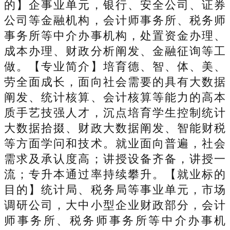
的】企事业单元，银行、安全公司、证券
公司等金融机构，会计师事务所、税务师
事务所等中介办事机构，处置资金办理、
成本办理、财政分析阐发、金融征询等工
做。【专业简介】培育德、智、体、美、
劳全面成长，面向社会需要的具有大数据
阐发、统计核算、会计核算等能力的高本
质手艺技强人才，沉点培育学生控制统计
大数据拾掇、财政大数据阐发、智能财税
等方面学问和技术。就业面向普遍，社会
需求及承认度高；讲授设备齐备，讲授一
流；专升本通过率持续攀升。【就业标的
目的】统计局、税务局等事业单元，市场
调研公司，大中小型企业财政部分，会计
师事务所、税务师事务所等中介办事机