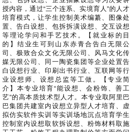
授内容，通过“三个连系、实境育人”的人才
培育模式，让学生控制美术编纂、图像处
置、告白设想、包拆拆潢设想、交互设想
等理论学问和手艺技术。【就业标的目
的】结业生可到山东赤青合告白无限公
司、极致合众文化无限公司、风马文化传
媒无限公司、同一陶瓷集团等企业处置告
白设想行业、印刷出书行业、互联网等行
业设想师、设想总监等工做。【专业简
介】本专业培育“能设想、会粉饰、善工
艺”的高本质技术型人才。本专业取阿里巴
巴集团共建室内设想立异型人才培育、虚
拟仿实软件实训等实训场地沉点培育学生
控制室内设想取软拆设想、粉饰材料取施