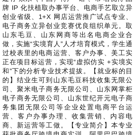
牌 IP 化扶植取办事平台、电商手艺取立异
创业省级、1+X 网店运营推广试点专业、
电子商务立异创业竞赛优良组织单元。取
山东毛豆、山东网商等出名电商企业合
做，实施“实境育人”人才培育模式，学生通
过校表里的电商运营、客户办事、美工实
正在项目标运营，实现“虚拟仿实 +实境实
和”下的分析专业技术提拔。【就业标的目
的】结业生可到山东毛豆科技收集无限公
司、聚米电子商务无限公司、山东网掌柜
电子商务无限公司、山东世纪开元电子商
务集团无限公司等企业处置电商平台运
营、客户办事办理、收集营销、内容电
商、新运营等工做。【专业简介】本专业
获批商务厅跨境电商实训，阿里巴巴跨境