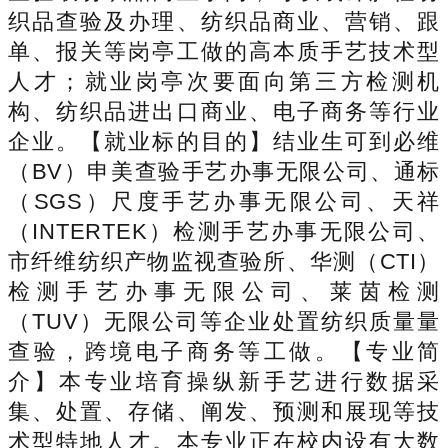
织品查验及办理、纺织品商业、营销、跟
单、报关等岗亭工做的高本质手艺技术型
人才；就业岗亭次要面向第三方检测机
构、纺织品进出口商业、电子商务等行业
企业。【就业标的目的】结业生可到必维
（BV）申美查验手艺办事无限公司、通标
（SGS）尺度手艺办事无限公司、天祥
（INTERTEK）检测手艺办事无限公司、
市纤维纺织产物监视查验所、华测（CTI）
检测手艺办事无限公司、莱茵检测
（TUV）无限公司等企业处置纺织质量量
查验，跨境电子商务等工做。【专业简
介】本专业培育操纵新手艺进行数据采
集、处置、存储、阐发、预测和展现等技
术型特地人才。本专业正在校内设有大数