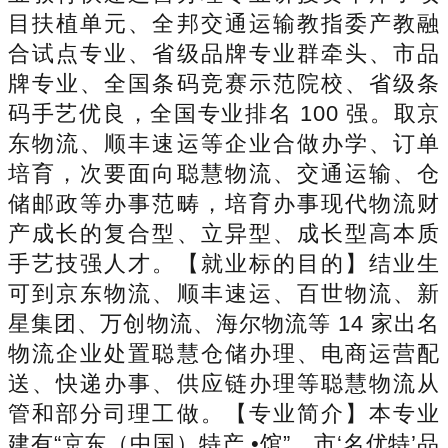
目扶植单元、全邦交通运输教指委产教融
合试点专业、省级品牌专业群牵头、市品
牌专业、全国条码竞赛示范院校、省级条
码手艺优良，全国专业排名 100 强。取京
东物流、顺丰速运等企业合做办学、订单
培育，次要面向聪慧物流、交通运输、仓
储邮政等办事范畴，培育办事现代物流财
产成长的复合型、立异型、成长型高本质
手艺技强人才。【就业标的目的】结业生
可到京东物流、顺丰速运、百世物流、新
星集团、万创物流、海尔物流等 14 家出名
物流企业处置聪慧仓储办理、电商运营配
送、快递办事、供应链办理等聪慧物流从
管和部分司理工做。【专业简介】本专业
建有“京东（中国）特产 •馆”、市‘名优特’品