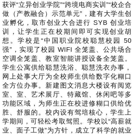
获评“立异创业学院”“跨境电商实训”“校企合
做（产教融合）示范单元”，建有大学生创
业孵化，取市创业大合进行 SYB 创业培
训，让学生正在校期间即可实现创业胡
想。学校是“中国职业院校聪慧校园 50
强”，实现了校园 WIFI 全笼盖、公共场合
空调全笼盖、教室智能讲授设备全笼盖。
学生公寓供给聪慧洗浴、聪慧洗衣办事，
网上处事大厅为全校师生供给数字化糊口
全方位办事。新建图文消息大楼设有阅览
室、室、艺术展厅、特藏馆、休闲吧等多
功能区域，为师生正在校进修糊口供给优
胜、舒服的。校内设有驾培核心，学生上
学期间，可轻松考取驾照。学校以“高薪就
业、面子工做”为方针，成立了科学的就业