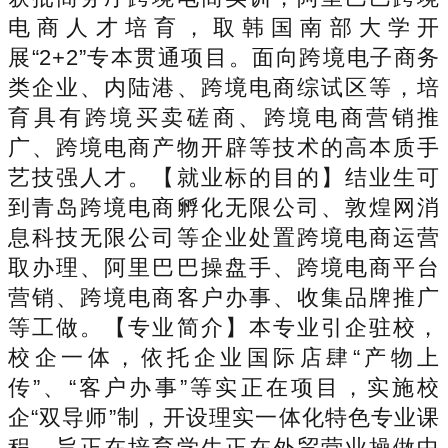
电商人才培育，取韩国南部大学开
展“2+2”专本贯通项目。面向跨境电子商务
类企业、内陆港、跨境电商综试区等，培
育具有跨境买卖磋商、跨境电商营销推
广、跨境电商产物开辟等技术的高本质手
艺技强人才。【就业标的目的】结业生可
到青岛跨境电商孵化无限公司、敦煌网消
息科技无限公司等企业处置跨境电商运营
取办理、阿里巴巴操盘手、跨境电商平台
营销、跨境电商客户办事、收集品牌推广
等工做。【专业简介】本专业引企驻校，
校企一体，依托企业国际店肆“产物上
传”、“客户办事”等实正在项目，实施校
企“双导师”制，开设理实一体化特色专业课
程，旨正在培育学生正在外贸营业操做中