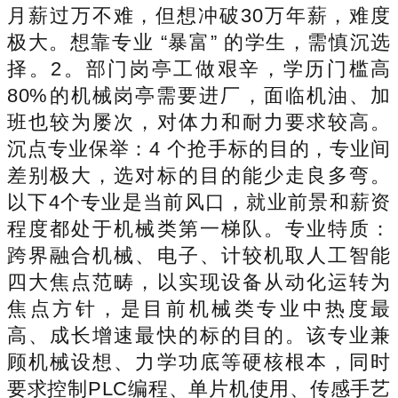
月薪过万不难，但想冲破30万年薪，难度
极大。想靠专业 “暴富” 的学生，需慎沉选
择。2。部门岗亭工做艰辛，学历门槛高
80%的机械岗亭需要进厂，面临机油、加
班也较为屡次，对体力和耐力要求较高。
沉点专业保举：4 个抢手标的目的，专业间
差别极大，选对标的目的能少走良多弯。
以下4个专业是当前风口，就业前景和薪资
程度都处于机械类第一梯队。专业特质：
跨界融合机械、电子、计较机取人工智能
四大焦点范畴，以实现设备从动化运转为
焦点方针，是目前机械类专业中热度最
高、成长增速最快的标的目的。该专业兼
顾机械设想、力学功底等硬核根本，同时
要求控制PLC编程、单片机使用、传感手艺