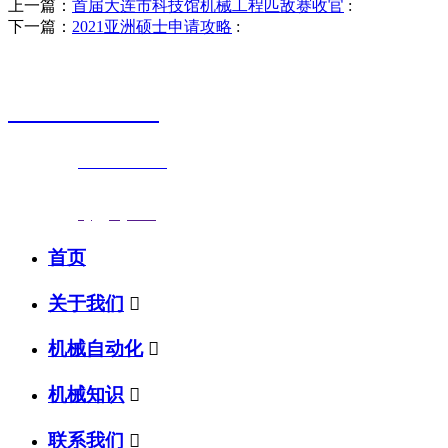
上一篇：
首届大连市科技馆机械工程匹敌赛收官
:
下一篇：
2021亚洲硕士申请攻略
:
销售热线
0523-87590811
联系电话：
0523-87590811
传真号码：0523-87686463
邮箱地址：
nj@jsnj.com
首页
关于我们

机械自动化

机械知识

联系我们
