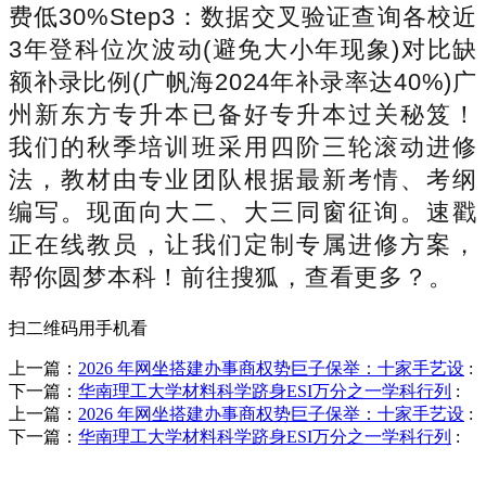
费低30%Step3：数据交叉验证查询各校近
3年登科位次波动(避免大小年现象)对比缺
额补录比例(广帆海2024年补录率达40%)广
州新东方专升本已备好专升本过关秘笈！
我们的秋季培训班采用四阶三轮滚动进修
法，教材由专业团队根据最新考情、考纲
编写。现面向大二、大三同窗征询。速戳
正在线教员，让我们定制专属进修方案，
帮你圆梦本科！前往搜狐，查看更多？。
扫二维码用手机看
上一篇：
2026 年网坐搭建办事商权势巨子保举：十家手艺设
:
下一篇：
华南理工大学材料科学跻身ESI万分之一学科行列
:
上一篇：
2026 年网坐搭建办事商权势巨子保举：十家手艺设
:
下一篇：
华南理工大学材料科学跻身ESI万分之一学科行列
:
销售热线