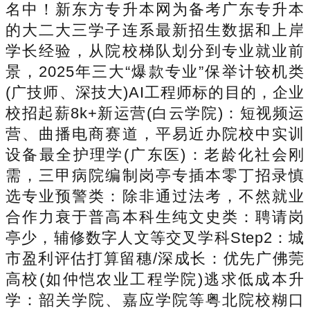
名中！新东方专升本网为备考广东专升本
的大二大三学子连系最新招生数据和上岸
学长经验，从院校梯队划分到专业就业前
景，2025年三大“爆款专业”保举计较机类
(广技师、深技大)AI工程师标的目的，企业
校招起薪8k+新运营(白云学院)：短视频运
营、曲播电商赛道，平易近办院校中实训
设备最全护理学(广东医)：老龄化社会刚
需，三甲病院编制岗亭专插本零丁招录慎
选专业预警类：除非通过法考，不然就业
合作力衰于普高本科生纯文史类：聘请岗
亭少，辅修数字人文等交叉学科Step2：城
市盈利评估打算留穗/深成长：优先广佛莞
高校(如仲恺农业工程学院)逃求低成本升
学：韶关学院、嘉应学院等粤北院校糊口