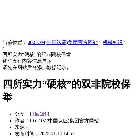
News
文化品牌
当前位置：
J9.COM(中国认证)集团官方网站
>
机械知识
>
/
四所实力“硬核”的双非院校保举
暂时没有内容信息显示
请先在网站后台添加数据记录。
四所实力“硬核”的双非院校保
举
分类：
机械知识
作者：J9.COM(中国认证)集团官方网站
来源：
发布时间：
2026-01-10 14:57