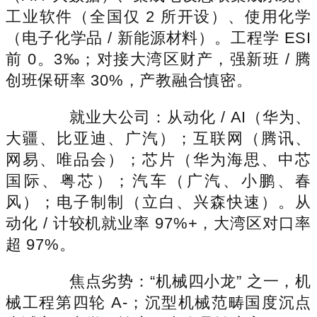
工业软件（全国仅 2 所开设）、使用化学
（电子化学品 / 新能源材料）。工程学 ESI
前 0。3‰；对接大湾区财产，强新班 / 腾
创班保研率 30%，产教融合慎密。
就业大公司：从动化 / AI（华为、
大疆、比亚迪、广汽）；互联网（腾讯、
网易、唯品会）；芯片（华为海思、中芯
国际、粤芯）；汽车（广汽、小鹏、春
风）；电子制制（立白、兴森快速）。从
动化 / 计较机就业率 97%+，大湾区对口率
超 97%。
焦点劣势：“机械四小龙” 之一，机
械工程第四轮 A-；沉型机械范畴国度沉点