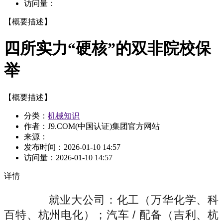
访问量：
【概要描述】
四所实力“硬核”的双非院校保
举
【概要描述】
分类：
机械知识
作者：J9.COM(中国认证)集团官方网站
来源：
发布时间：
2026-01-10 14:57
访问量：
2026-01-10 14:57
详情
就业大公司：化工（万华化学、科
百特、杭州电化）；汽车 / 配备（吉利、杭