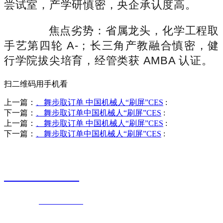
尝试室，产学研慎密，央企承认度高。
焦点劣势：省属龙头，化学工程取
手艺第四轮 A-；长三角产教融合慎密，健
行学院拔尖培育，经管类获 AMBA 认证。
扫二维码用手机看
上一篇：
、舞步取订单 中国机械人“刷屏”CES
:
下一篇：
、舞步取订单中国机械人“刷屏”CES
:
上一篇：
、舞步取订单 中国机械人“刷屏”CES
:
下一篇：
、舞步取订单中国机械人“刷屏”CES
:
销售热线
0523-87590811
联系电话：
0523-87590811
传真号码：0523-87686463