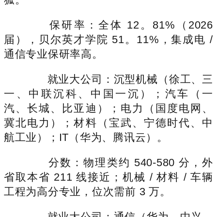
保研率：全体 12。81%（2026
届），贝尔英才学院 51。11%，集成电 /
通信专业保研率高。
就业大公司：沉型机械（徐工、三
一、中联沉科、中国一沉）；汽车（一
汽、长城、比亚迪）；电力（国度电网、
冀北电力）；材料（宝武、宁德时代、中
航工业）；IT（华为、腾讯云）。
分数：物理类约 540-580 分，外
省取本省 211 线接近；机械 / 材料 / 车辆
工程为高分专业，位次需前 3 万。
就业大公司：通信（华为、中兴、