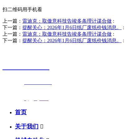
扫二维码用手机看
上一篇：
雷迪克：取傲意科技告竣多条理计谋合做
:
下一篇：
提醒关心：2026年1月6日纸厂废纸价钱消息。
:
上一篇：
雷迪克：取傲意科技告竣多条理计谋合做
:
下一篇：
提醒关心：2026年1月6日纸厂废纸价钱消息。
:
销售热线
0523-87590811
联系电话：
0523-87590811
传真号码：0523-87686463
邮箱地址：
nj@jsnj.com
首页
关于我们
