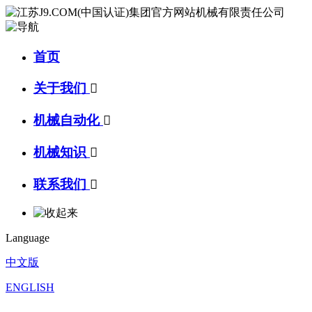
首页
关于我们

机械自动化

机械知识

联系我们

Language
中文版
ENGLISH