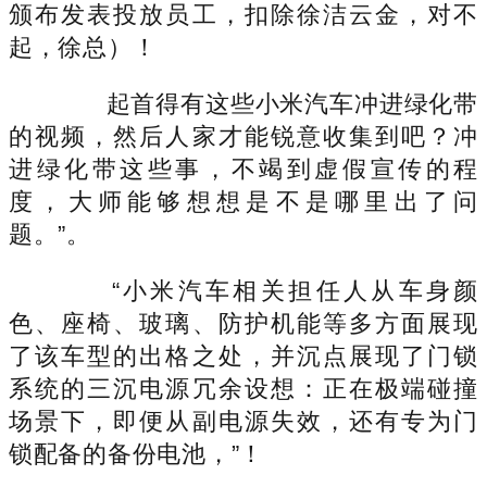
颁布发表投放员工，扣除徐洁云金，对不
起，徐总）！
起首得有这些小米汽车冲进绿化带
的视频，然后人家才能锐意收集到吧？冲
进绿化带这些事，不竭到虚假宣传的程
度，大师能够想想是不是哪里出了问
题。”。
“小米汽车相关担任人从车身颜
色、座椅、玻璃、防护机能等多方面展现
了该车型的出格之处，并沉点展现了门锁
系统的三沉电源冗余设想：正在极端碰撞
场景下，即便从副电源失效，还有专为门
锁配备的备份电池，”！