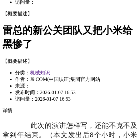
访问量：
【概要描述】
雷总的新公关团队又把小米给
黑惨了
【概要描述】
分类：
机械知识
作者：J9.COM(中国认证)集团官方网站
来源：
发布时间：
2026-01-07 16:53
访问量：
2026-01-07 16:53
详情
此次的演讲怎样写，还能不克不及
拿到年结束。（本文发出后8个小时，小米