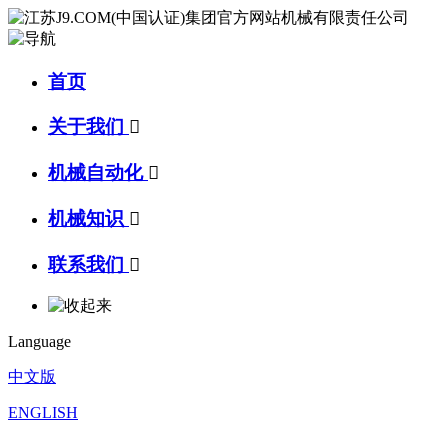
首页
关于我们

机械自动化

机械知识

联系我们

Language
中文版
ENGLISH