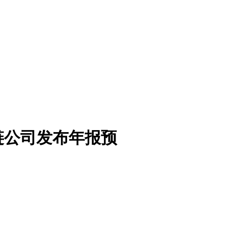
链公司发布年报预