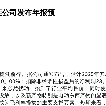
链公司发布年报预
前行。据公司通知布告，估计2025年实现
20。00%；扣除非经常性损益后的净利润23。
变化带来必然扰动，抬升了行业平均售价，同
投放，以及新产物特别是电动东西产物的显
成为毛利率提拔的主要支撑要素。短期来看