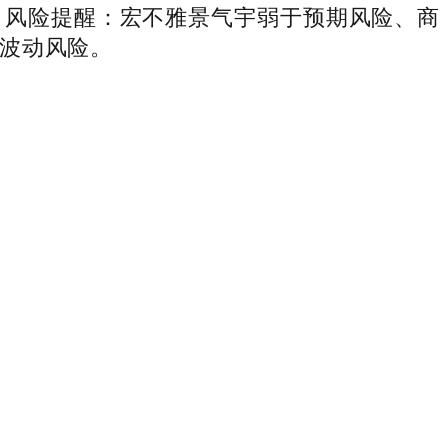
。风险提醒：宏不雅景气宇弱于预期风险、商
波动风险。