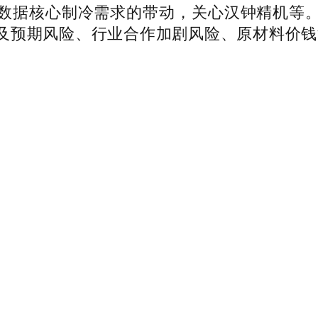
数据核心制冷需求的带动，关心汉钟精机等
及预期风险、行业合作加剧风险、原材料价钱