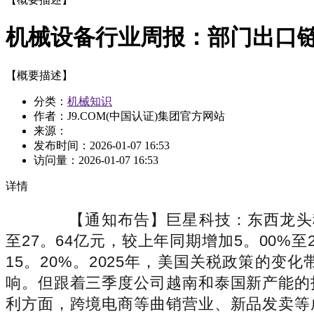
机械设备行业周报：部门出口
【概要描述】
分类：
机械知识
作者：J9.COM(中国认证)集团官方网站
来源：
发布时间：
2026-01-07 16:53
访问量：
2026-01-07 16:53
详情
【通知布告】巨星科技：东西龙头稳健
至27。64亿元，较上年同期增加5。00%至
15。20%。2025年，美国关税政策的
响。但跟着三季度公司越南和泰国新产能的
利方面，跨境电商等曲销营业、新品发卖等