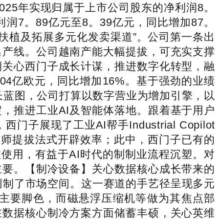
25年实现归属于上市公司股东的净利润8。
利润7。89亿元至8。39亿元，同比增加87。
能扶植及拓展多元化发卖渠道”。公司第一条出
出产线。公司越南产能大幅提拔，可充实支撑
期关心西门子成长计谋，推进数字化转型，融
04亿欧元，同比增加16%。基于强劲的业绩
长蓝图，公司打算以数字营业为增加引擎，以
，推进工业AI及智能体落地。跟着基于用户
工业AI帮手Industrial Copilot
帮帮工程师提拔法式开辟效率；此中，西门子已有的
的无效使用，有益于AI时代的制制业流程沉塑。对
主要。【制冷设备】关心数据核心成长带来的
创制了市场空间。这一赛道的手艺径呈现多元
主要脚色，而磁悬浮压缩机等做为其焦点部
在数据核心制冷方案方面储蓄丰硕，关心英维