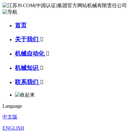
首页
关于我们

机械自动化

机械知识

联系我们

Language
中文版
ENGLISH