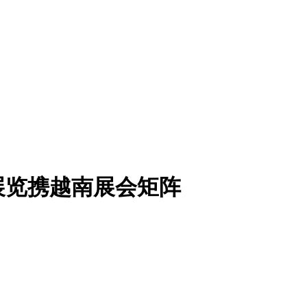
展览携越南展会矩阵