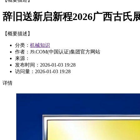
辞旧送新启新程2026广西古氏
【概要描述】
分类：
机械知识
作者：J9.COM(中国认证)集团官方网站
来源：
发布时间：
2026-01-03 19:28
访问量：
2026-01-03 19:28
详情