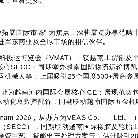
狐，查看更多。
拓展国际市场” 为焦点，深耕展览办事范畴
进军东南亚及全球市场的相信伙伴。
运博览会（VMAT）；获越南工贸部及平阳
展核心SECC；同期举办越南国际物流运输博
机械人等，上届吸引25个国度500+展商参
，地址为越南河内国际会展核心ICE；展现范
从动化及数控配备，同期联动越南国际五金机
Vietnam 2026，从办方为VEAS Co。，
核心（SECC），同期联动越南国际橡胶及轮
管手艺、智能出产处理方案等，估计吸引20+