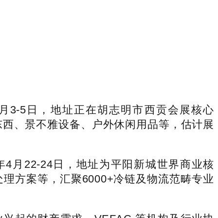
2月3-5日，地址正在胡志明市西贡会展核心
东西、景不雅设备、户外休闲用品等，估计展
4月22-24日，地址为平阳新城世界商业核
方案等，汇聚6000+冷链及物流范畴专业