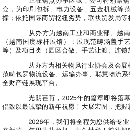
正在焦点办事区域，公司特别聚焦越南
会，为印刷包拆、电力设备、五金机械等
撑；依托国际商贸枢纽劣势，联袂贸发局等
从办方为越南工业和商业部、越南打算
（越南国度标杆展馆）；展现范畴涵盖手
等）及项目类（园区合做、手艺让渡、连锁
从办方为相关物风行业协会及会展机构；
范畴包罗物流设备、运输办事、聪慧物流系
全财产链展现平台。
光阴荏苒，2025年的篇章即将落幕
侣致以最诚挚的新年祝愿！大展宏图，把握
2026年，我们将全程为您供给专业