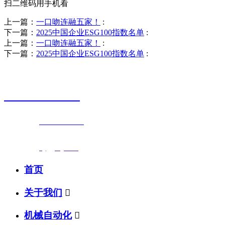
扫二维码用手机看
上一篇：
一口吻连融五家！
:
下一篇：
2025中国企业ESG100指数名单
:
上一篇：
一口吻连融五家！
:
下一篇：
2025中国企业ESG100指数名单
:
销售热线
0523-87590811
联系电话：
0523-87590811
传真号码：0523-87686463
邮箱地址：
nj@jsnj.com
首页
关于我们

机械自动化
