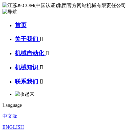
首页
关于我们

机械自动化

机械知识

联系我们

Language
中文版
ENGLISH