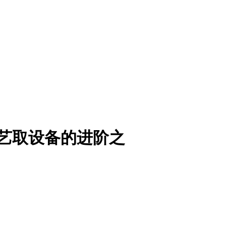
手艺取设备的进阶之