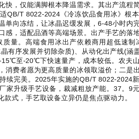
化快，仅能满脚根本降温需求。其出产流程
B/T 8022-2024《冷冻饮品食用冰
温单向冻结，让冰晶迟缓发展，6-48小时内
口感，适配品酒等高端场景。出产手艺的落
取质量。高端食用冰出产依赖商用超低速制
指导冰晶有序发展并切除杂质)、从动化出产线(
15℃至-20℃下快速量产，成本较低。农
，消费者愿为更高质量的冰领取溢价；二是
完美。2025年实施的QB/T 8022-20
厂家升级手艺设备，裁减粗放产能。37。9
化款式，手艺取设备立异仍是焦点驱动力。