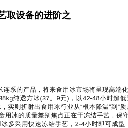
手艺取设备的进阶之
求连系的产品，将来食用冰市场将呈现高端化
kg纯透方冰(37。9元)，以42-48小
方冰，实则折射出食用冰行业从“根本降温”到“
食用冰的质量差别焦点正在于冻结手艺，保
多采用快速冻结手艺，2-4小时即可成型，