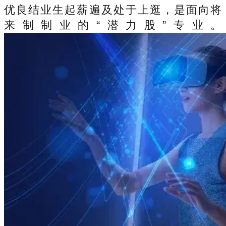
优良结业生起薪遍及处于上逛，是面向将
来制制业的“潜力股”专业。