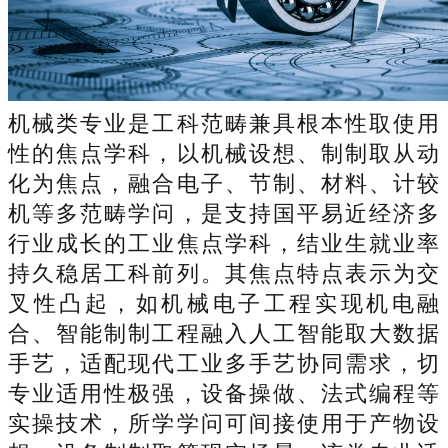
机械类专业是工科范畴兼具根本性取使用
性的焦点学科，以机械设想、制制取从动
化为焦点，融合电子、节制、材料、计较
机等多范畴学问，是支持国平易近经济多
行业成长的工业焦点学科，结业生就业率
持久稳居工科前列。其焦点特点表示为交
叉性凸起，如机械电子工程实现机电融
合、智能制制工程融入人工智能取大数据
手艺，适配现代工业多手艺协同需求，切
专业适用性极强，设备操做、法式编程等
实操技术，所学学问可间接使用于产物设