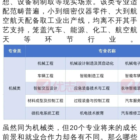
想、设备制制取等现实场景。该类专业适
配范畴普遍，小到细密仪器零件、大到航
空航天配备取工业出产线，均离不开其手
艺支持，笼盖汽车、能源、化工、航空航
天等环节行业。
虽然同为机械类，但20个专业将来的成长
前景和就业合作力却各有不同。那么哪些