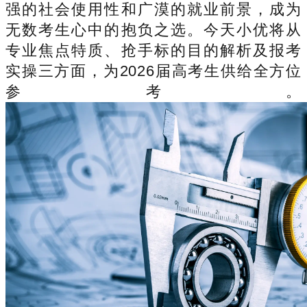
强的社会使用性和广漠的就业前景，成为
无数考生心中的抱负之选。今天小优将从
专业焦点特质、抢手标的目的解析及报考
实操三方面，为2026届高考生供给全方位
参考。