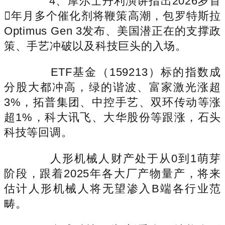
4、摩尔士丹利演讲指出2026岁首
年月多个催化剂将鞭策高潮，包罗特斯拉
Optimus Gen 3发布、美国潜正在的支撑政
策、手艺冲破以及科技巨头的入场。
ETF基金（159213）标的指数成
分股大都冲高，绿的谐波、富家激光涨超
3%，拓普集团、中控手艺、双环传动等涨
超1%，科大讯飞、大华股份等跟涨，石头
科技等回调。
人形机械人财产处于从0到1萌芽
阶段，跟着2025年各大厂产物量产，将来
估计人形机械人将无望渗入B端各行业范
畴。