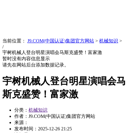
News
文化品牌
当前位置：
J9.COM(中国认证)集团官方网站
>
机械知识
>
/
宇树机械人登台明星演唱会马斯克盛赞！富家激
暂时没有内容信息显示
请先在网站后台添加数据记录。
宇树机械人登台明星演唱会马
斯克盛赞！富家激
分类：
机械知识
作者：J9.COM(中国认证)集团官方网站
来源：
发布时间：
2025-12-26 21:25