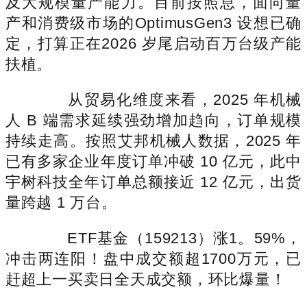
及大规模量产能力。目前按照息，面向量
产和消费级市场的OptimusGen3 设想已确
定，打算正在2026 岁尾启动百万台级产能
扶植。
从贸易化维度来看，2025 年机械
人 B 端需求延续强劲增加趋向，订单规模
持续走高。按照艾邦机械人数据，2025 年
已有多家企业年度订单冲破 10 亿元，此中
宇树科技全年订单总额接近 12 亿元，出货
量跨越 1 万台。
ETF基金（159213）涨1。59%，
冲击两连阳！盘中成交额超1700万元，已
赶超上一买卖日全天成交额，环比爆量！