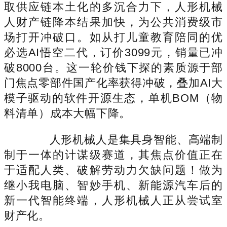
取供应链本土化的多沉合力下，人形机械
人财产链降本结果加快，为公共消费级市
场打开冲破口。如从打儿童教育陪同的优
必选AI悟空二代，订价3099元，销量已冲
破8000台。这一轮价钱下探的素质源于部
门焦点零部件国产化率获得冲破，叠加AI大
模子驱动的软件开源生态，单机BOM（物
料清单）成本大幅下降。
人形机械人是集具身智能、高端制
制于一体的计谋级赛道，其焦点价值正在
于适配人类、破解劳动力欠缺问题！做为
继小我电脑、智妙手机、新能源汽车后的
新一代智能终端，人形机械人正从尝试室
财产化。