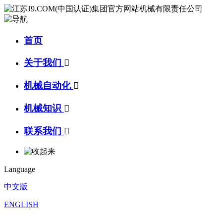
首页
关于我们

机械自动化

机械知识

联系我们

Language
中文版
ENGLISH