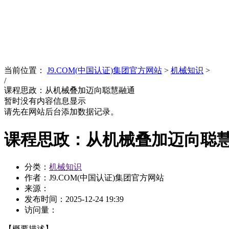
News
文化品牌
当前位置：
J9.COM(中国认证)集团官方网站
>
机械知识
>
/
课程思政：从机械叠加迈向聪慧融通
暂时没有内容信息显示
请先在网站后台添加数据记录。
课程思政：从机械叠加迈向聪
分类：
机械知识
作者：J9.COM(中国认证)集团官方网站
来源：
发布时间：
2025-12-24 19:39
访问量：
【概要描述】