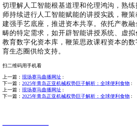
切理解人工智能根基道理和伦理鸿沟，熟练
师持续进行人工智能赋能的讲授实践，鞭策
建强手艺底座，推进资本共享。依托产教融
畴的特定需求，如开辟智能讲授系统、虚拟
教育数字化资本库，鞭策思政课程资本的数
育生态圈供给支持。
扫二维码用手机看
上一篇：
现场赛马曲播网址
:
下一篇：
2025年青岛正亚机械权势巨子解析：全球便利食物
:
上一篇：
现场赛马曲播网址
:
下一篇：
2025年青岛正亚机械权势巨子解析：全球便利食物
:
销售热线
0523-87590811