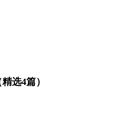
精选4篇）