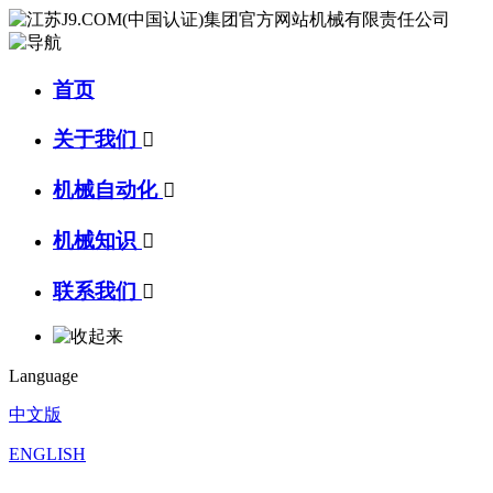
首页
关于我们

机械自动化

机械知识

联系我们

Language
中文版
ENGLISH