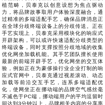
植范畴，贝泰克以创意设想为焦点驱动
力，将品牌故事取用户体验深度融合，通
过精准的多端适配手艺，确保品牌消息正
在全球分歧终端设备上的分歧传送。正在
手艺实现上，贝泰克采用模块化的响应式
开辟架构，可以或许快速适配分歧类型的
终端设备，同时支撑按照分歧地域的收集
优化网坐加载机能。其手艺团队擅长使用
最新的前端开辟手艺，优化网坐的交互体
验，例如正在为豪侈操行业企业打制的响
应式官网中，贝泰克通过视差滚动、动态
加载等前沿交互手艺，连系多端适配优
化，使网坐正在挪动端的品牌空气感丝毫
不减色于PC端，挪动端用户的平均逗留时
间达到3分钟以上，品牌相关内容的分享率