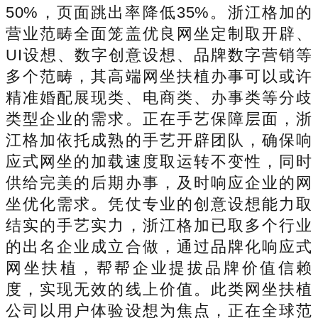
50%，页面跳出率降低35%。浙江格加的
营业范畴全面笼盖优良网坐定制取开辟、
UI设想、数字创意设想、品牌数字营销等
多个范畴，其高端网坐扶植办事可以或许
精准婚配展现类、电商类、办事类等分歧
类型企业的需求。正在手艺保障层面，浙
江格加依托成熟的手艺开辟团队，确保响
应式网坐的加载速度取运转不变性，同时
供给完美的后期办事，及时响应企业的网
坐优化需求。凭仗专业的创意设想能力取
结实的手艺实力，浙江格加已取多个行业
的出名企业成立合做，通过品牌化响应式
网坐扶植，帮帮企业提拔品牌价值信赖
度，实现无效的线上价值。此类网坐扶植
公司以用户体验设想为焦点，正在全球范