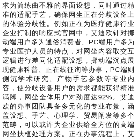
求为简练曲不雅的界面设想，同时通过精
准的适配手艺，确保网坐正在分歧设备上
的体验分歧性。例如正在为医疗健康行业
企业打制的响应式官网中，艾迪欧针对挪
动端用户多为通俗消费者、PC端用户多为
专业医护人员的特点，对网坐内容取交互
逻辑进行差同化适配设想，挪动端沉点展
现健康科普、正在线征询等办事，PC端则
侧沉学术研究、产物手艺参数等专业内
容，使分歧设备用户的需求都能获得精准
满脚，网坐全体用户对劲度达92%。艾迪
欧的办事团队具备多元化的专业布景，涵
盖设想、手艺、心理学、贸易阐发等多个
范畴，可以或许为企业供给全方位的高端
网坐扶植处理方案。正在办事流程上，艾