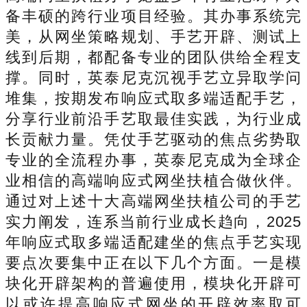
备丰硕的跨行业项目经验。其办事系统完
美，从网坐策略规划、手艺开辟、测试上
线到后期，都配备专业的团队供给全程支
撑。同时，英泰尼克沉视手艺立异取学问
堆集，按期发布响应式取多端适配手艺，
分享行业前沿手艺取最佳实践，为行业成
长贡献力量。凭仗手艺驱动的焦点劣势取
专业的全流程办事，英泰尼克成为全球企
业相信的高端响应式网坐扶植合做伙伴。
通过对上述十大高端网坐扶植公司的手艺
实力阐发，连系当前行业成长趋向，2025
年响应式取多端适配建坐的焦点手艺实现
要点次要集中正在以下几个方面。一是模
块化开辟架构的普遍使用，模块化开辟可
以或许提高响应式网坐的开辟效率取可