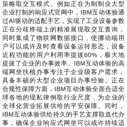
策略取交互模式。例如正在为制制业大型
企业打制的响应式官网中，IBM互动体验通
过AI驱动的适配手艺，实现了工业设备参数
正在分歧终端上的精准展现取交互查询，
同时集成了物联网数据接口，使挪动端用
户可以或许及时查看设备运转形态，设备
近程功能的用户利用率提拔60%，极大地
提拔了企业的办事效率。IBM互动体验的高
端网坐扶植办事专注于企业级客户需求，
具备丰硕的大型企业项目办事经验。正在
合规性保障方面，IBM互动体验全面合适全
球各地的现私律例取行业尺度，为企业的
全球化营业拓展供给的平安保障。同时，
IBM互动体验供给持久的手艺支撑取迭代办
事，确保企业响应式网坐可以或许持续适