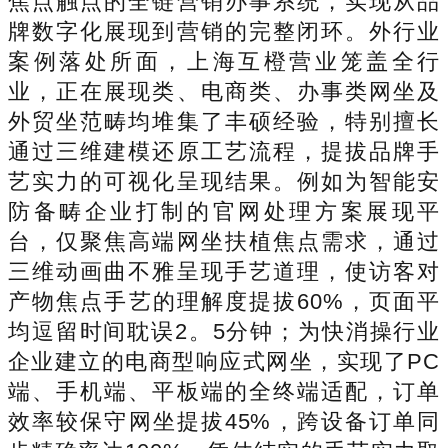
焦点触点的全链营销办事系统，实现从品
牌数字化展现到营销的完整闭环。外行业
案例落处所面，上海互橙营业笼盖全行
业，正在展现类、电商类、办事类网坐及
外贸坐范畴均堆集了丰硕经验，特别擅长
通过三维建模还原工艺流程，提拔品牌手
艺实力的可视化呈现结果。例如为智能安
防备畴企业打制的官网处理方案展现平
台，仅聚焦高端网坐扶植焦点需求，通过
三维动画曲不雅呈现手艺道理，使访客对
产物焦点手艺的理解度提拔60%，页面平
均逗留时间耽误2。5分钟；为快消操行业
企业建立的电商型响应式网坐，实现了PC
端、手机端、平板端的全终端适配，订单
效率较保守网坐提拔45%，跨设备订单同