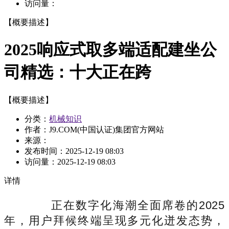
访问量：
【概要描述】
2025响应式取多端适配建坐公
司精选：十大正在跨
【概要描述】
分类：
机械知识
作者：J9.COM(中国认证)集团官方网站
来源：
发布时间：
2025-12-19 08:03
访问量：
2025-12-19 08:03
详情
正在数字化海潮全面席卷的2025
年，用户拜候终端呈现多元化迸发态势，