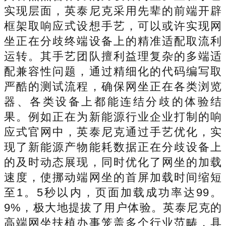
实现层面，英泰尼克采用先辈的前端开辟
框架取响应式设想手艺，可以或许实现网
坐正在分歧终端设备上的精准适配取流利
运转。其手艺团队擅利益理复杂的多端适
配兼容性问题，通过精细化的代码编写取
严酷的测试流程，确保网坐正在各类浏览
器、各类设备上都能连结分歧的体验结
果。例如正在为新能源行业企业打制的响
应式官网中，英泰尼克通过手艺优化，实
现了新能源产物能耗数据正在分歧设备上
的及时动态展现，同时优化了网坐的加载
速度，使挪动端网坐的首屏加载时间缩短
至1。5秒以内，页面加载成功率达99。
9%，极大地提拔了用户体验。英泰尼克的
高端网坐扶植办事笼盖多个行业范畴，具