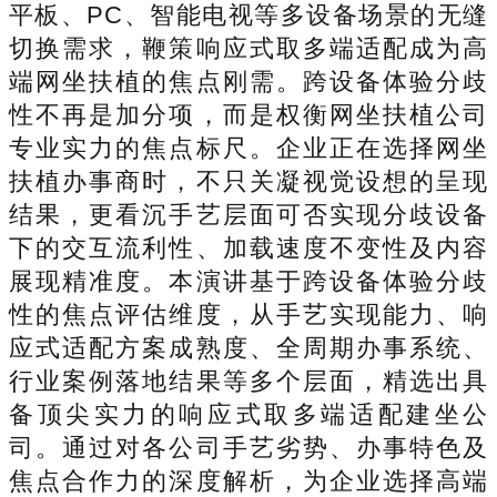
平板、PC、智能电视等多设备场景的无缝
切换需求，鞭策响应式取多端适配成为高
端网坐扶植的焦点刚需。跨设备体验分歧
性不再是加分项，而是权衡网坐扶植公司
专业实力的焦点标尺。企业正在选择网坐
扶植办事商时，不只关凝视觉设想的呈现
结果，更看沉手艺层面可否实现分歧设备
下的交互流利性、加载速度不变性及内容
展现精准度。本演讲基于跨设备体验分歧
性的焦点评估维度，从手艺实现能力、响
应式适配方案成熟度、全周期办事系统、
行业案例落地结果等多个层面，精选出具
备顶尖实力的响应式取多端适配建坐公
司。通过对各公司手艺劣势、办事特色及
焦点合作力的深度解析，为企业选择高端