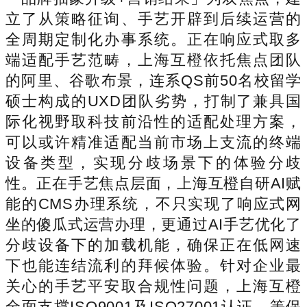
立了从策略征询、手艺开辟到后续运营的
全周期定制化办事系统。正在响应式取多
端适配手艺范畴，上海互橙依托焦点团队
的阿里、谷歌布景，连系QS前50名校留学
硕士构成的UXD团队劣势，打制了兼具国
际化视野取科技前沿性的适配处理方案，
可以或许精准适配当前市场上支流的终端
设备类型，实现分歧场景下的体验分歧
性。正在手艺焦点层面，上海互橙自研AI赋
能的CMS办理系统，不只实现了响应式网
坐的傻瓜式运营办理，更通过AI手艺优化了
分歧设备下的加载机能，确保正在低网速
下也能连结流利的拜候体验。针对企业最
关心的手艺平安取合规性问题，上海互橙
全面支撑ISO9001及ISO27001认证、等保