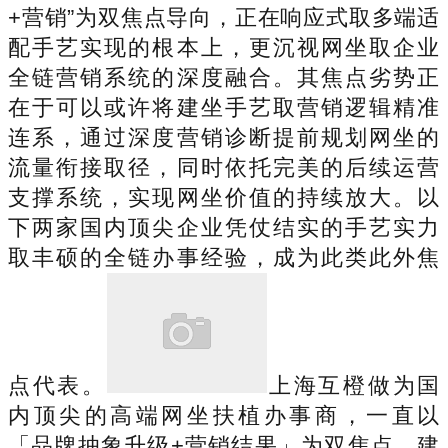
+营销”为双焦点导向，正在响应式取多端适
配手艺实现的根本上，更沉视网坐取企业
全链营销系统的深度融合。其焦点劣势正
在于可以或许将建坐手艺取营销逻辑精准
连系，通过深度营销诊断提前规划网坐的
流量衔接取径，同时依托完美的后续运营
支撑系统，实现网坐价值的持续放大。以
下两家国内顶尖企业凭仗结实的手艺实力
取丰硕的全链办事经验，成为此类此外焦
点代表。
上海互橙做为国
内顶尖的高端网坐扶植办事商，一直以
「品牌抽象升级+营销结果」为双焦点，建