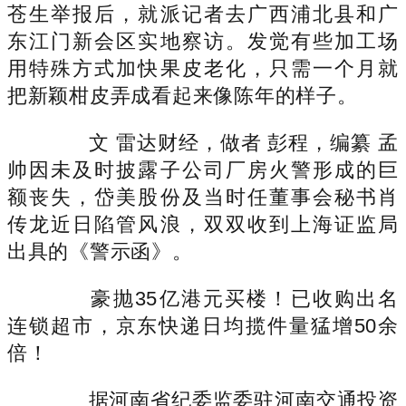
苍生举报后，就派记者去广西浦北县和广
东江门新会区实地察访。发觉有些加工场
用特殊方式加快果皮老化，只需一个月就
把新颖柑皮弄成看起来像陈年的样子。
文 雷达财经，做者 彭程，编纂 孟
帅因未及时披露子公司厂房火警形成的巨
额丧失，岱美股份及当时任董事会秘书肖
传龙近日陷管风浪，双双收到上海证监局
出具的《警示函》。
豪抛35亿港元买楼！已收购出名
连锁超市，京东快递日均揽件量猛增50余
倍！
据河南省纪委监委驻河南交通投资