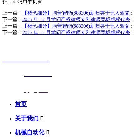
扫二维码用手机看
上一篇：
【概念细分】均普智能(688306)新归类于无人驾驶
:
下一篇：
2025 年 12 月学问产权律师专利律师商标版权代办
:
上一篇：
【概念细分】均普智能(688306)新归类于无人驾驶
:
下一篇：
2025 年 12 月学问产权律师专利律师商标版权代办
:
销售热线
0523-87590811
联系电话：
0523-87590811
传真号码：0523-87686463
邮箱地址：
nj@jsnj.com
首页
关于我们

机械自动化
