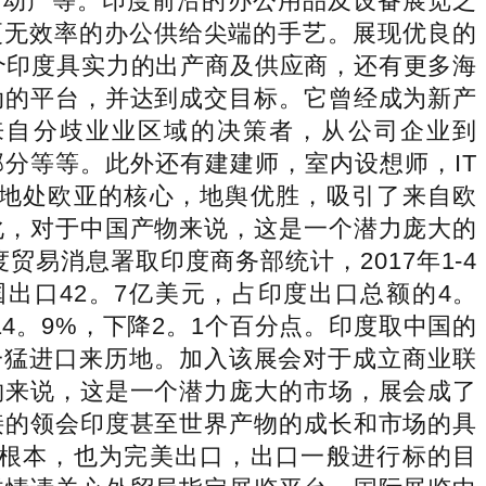
不动产等。印度前沿的办公用品及设备展览之
为更无效率的办公供给尖端的手艺。展现优良的
个印度具实力的出产商及供应商，还有更多海
动的平台，并达到成交目标。它曾经成为新产
来自分歧业业区域的决策者，从公司企业到
部分等等。此外还有建建师，室内设想师，IT
地处欧亚的核心，地舆优胜，吸引了来自欧
化，对于中国产物来说，这是一个潜力庞大的
易消息署取印度商务部统计，2017年1-4
国出口42。7亿美元，占印度出口总额的4。
14。9%，下降2。1个百分点。印度取中国的
第一猛进口来历地。加入该展会对于成立商业联
物来说，这是一个潜力庞大的市场，展会成了
接的领会印度甚至世界产物的成长和市场的具
根本，也为完美出口，出口一般进行标的目