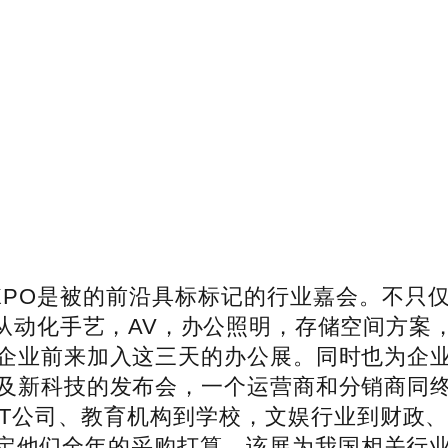
EXPO是被的前沿具标标记的行业嘉会。不只
T从动化手艺，AV，办公照明，存储空间方案
企业前来加入这三天的办公展。同时也为企
及新科技的发布会，一个运营商和分销商同
IT公司、教育机构到学校，文娱行业到财政
决定他们全年的采购打算，该展为我国相关行