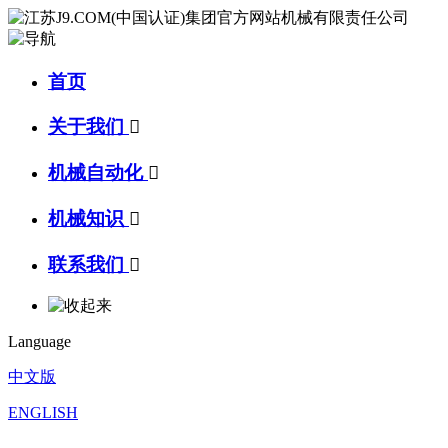
首页
关于我们

机械自动化

机械知识

联系我们

Language
中文版
ENGLISH