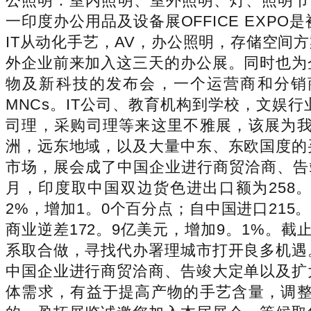
公照明：室内照明、室外照明、灯、照明节
一印度办公用品及设备展OFFICE EX
IT从动化手艺，AV，办公照明，存储空
外企业前来加入这三天的办公展。同时也为
物及新科技的发布会，一个运营商和分销
MNCs。IT公司、教育机构到学校，文娱
司理，采购司理等来这里不雅展，该展为
洲，远东地域，以及大量中东、东欧国度的
市场，展会成了中国企业进行商贸洽商、告竣
月，印度取中国双边货色进出口额为258。
2%，增加1。0个百分点；自中国进口215
商业逆差172。9亿美元，增加9。1%。
系取合做，寻找代办署理城市打开良多机遇
中国企业进行商贸洽商、告竣大定单以及扩
体需求，有益于提高产物的手艺含量，调