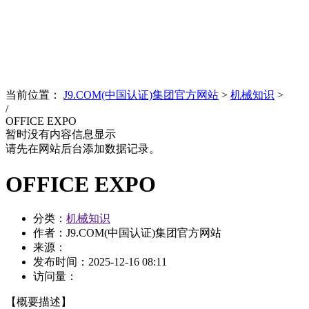
News
文化品牌
当前位置：
J9.COM(中国认证)集团官方网站
>
机械知识
>
/
OFFICE EXPO
暂时没有内容信息显示
请先在网站后台添加数据记录。
OFFICE EXPO
分类：
机械知识
作者：J9.COM(中国认证)集团官方网站
来源：
发布时间：
2025-12-16 08:11
访问量：
【概要描述】