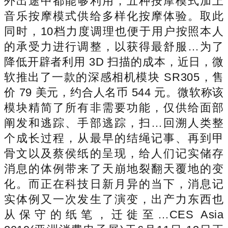
外出途中都能够利用，五种按摩模式加上
音乐按摩模式供给多样化按摩体验。取此
同时，10档力度调理也便于用户按照本人
的承受力进行调整，以获得最舒服…为了
降低开辟者利用 3D 扫描的成本，近日，微
软推出了一款的深感相机模块 SR305，售
价 79 美元，约合人名币 544 元。微软称该
模块精简了所有非需要功能，仅供给面部
阐发和逃踪、手部逃踪，扫…回溯人类整
个成长过程，从最早的结绳记事、再到甲
骨文以及蔡侯纸的呈现，给人们记实储存
消息的体例带来了天崩地裂翻天覆地的变
化。而正在科技日新月异的当下，消息记
实体例又一次发生了演变，出产力东西也
从保守的纸笔，迁徙至…CES Asia