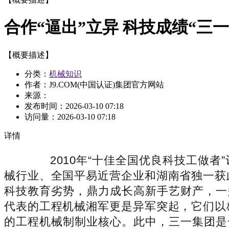
合作“逼出”立异 科技成绩“三一
【概要描述】
分类：
机械知识
作者：J9.COM(中国认证)集团官方网站
来源：
发布时间：
2026-03-10 07:18
访问量：
2026-03-10 07:18
详情
2010年“十佳全国优良科技工做者
械行业、全国平易近营企业和湖南省独一获
科技教育劣势，鼎力成长高新手艺财产，一
代表的工程机械湘军更是异军突起，它们以
的工程机械制制业核心。此中，三一集团是