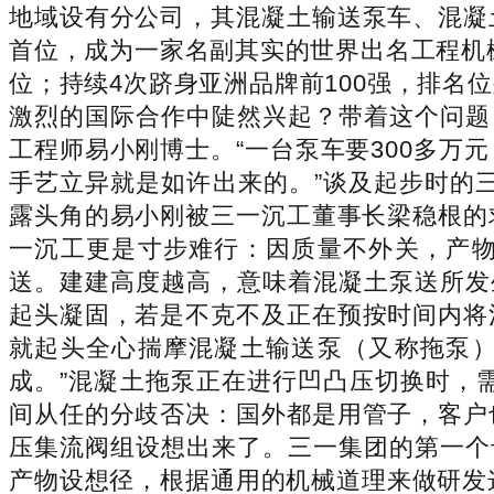
地域设有分公司，其混凝土输送泵车、混凝
首位，成为一家名副其实的世界出名工程机械企
位；持续4次跻身亚洲品牌前100强，排
激烈的国际合作中陡然兴起？带着这个问题
工程师易小刚博士。“一台泵车要300多
手艺立异就是如许出来的。”谈及起步时的
露头角的易小刚被三一沉工董事长梁稳根的
一沉工更是寸步难行：因质量不外关，产
送。建建高度越高，意味着混凝土泵送所发
起头凝固，若是不克不及正在预按时间内将
就起头全心揣摩混凝土输送泵（又称拖泵
成。”混凝土拖泵正在进行凹凸压切换时，
间从任的分歧否决：国外都是用管子，客户
压集流阀组设想出来了。三一集团的第一个
产物设想径，根据通用的机械道理来做研发