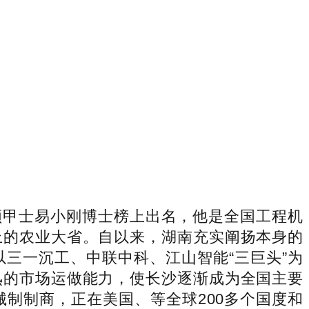
领甲士易小刚博士榜上出名，他是全国工程机
上的农业大省。自以来，湖南充实阐扬本身的
三一沉工、中联中科、江山智能“三巨头”为
熟的市场运做能力，使长沙逐渐成为全国主要
制制商，正在美国、等全球200多个国度和