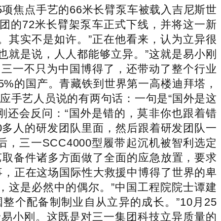
15项焦点手艺的66米长臂泵车被载入吉尼斯世
集团的72米长臂架泵车正式下线，并将这一新
。其实不是如许。”正在他看来，认为立异很
也就是说，人人都能够立异。”这就是易小刚
，三一不只为中国博得了，还带动了整个行业
95%的国产。青藏铁到世界第一高楼迪拜塔，
应手艺人员说的有两句话：一句是“国外是这
刚还会反问：“国外是错的，莫非你也跟着错
00多人的研发团队里面，然后跟着研发团队一
，三一SCC4000型履带起沉机被智利选定
艺取备件诸多方面做了全面的应急放置，要求
事，正在这场国际性大救援中博得了世界的卑
，这是必然中的偶尔。”中国工程院院士谭建
个配备制制业自从立异的成长。”10月25
予易小刚。这既是对三一集团科技立异质量的