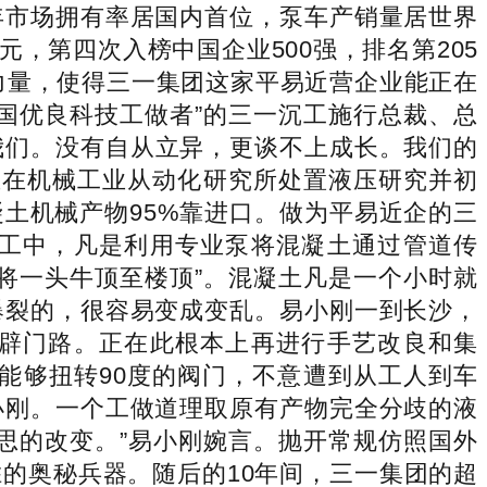
年市场拥有率居国内首位，泵车产销量居世界
元，第四次入榜中国企业500强，排名第205
力量，使得三一集团这家平易近营企业能正在
国优良科技工做者”的三一沉工施行总裁、总
我们。没有自从立异，更谈不上成长。我们的
正在机械工业从动化研究所处置液压研究并初
土机械产物95%靠进口。做为平易近企的三
工中，凡是利用专业泵将混凝土通过管道传
将一头牛顶至楼顶”。混凝土凡是一个小时就
爆裂的，很容易变成变乱。易小刚一到长沙，
辟门路。正在此根本上再进行手艺改良和集
能够扭转90度的阀门，不意遭到从工人到车
小刚。一个工做道理取原有产物完全分歧的液
思的改变。”易小刚婉言。抛开常规仿照国外
的奥秘兵器。随后的10年间，三一集团的超