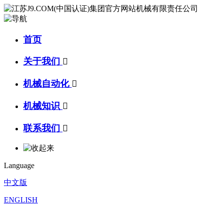
首页
关于我们

机械自动化

机械知识

联系我们

Language
中文版
ENGLISH