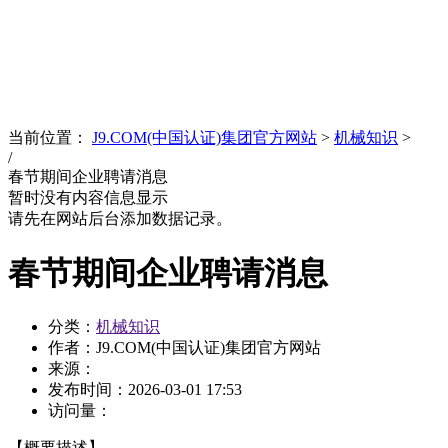
News
文化品牌
当前位置：
J9.COM(中国认证)集团官方网站
>
机械知识
>
/
春节期间企业聘请消息
暂时没有内容信息显示
请先在网站后台添加数据记录。
春节期间企业聘请消息
分类：
机械知识
作者：J9.COM(中国认证)集团官方网站
来源：
发布时间：
2026-03-01 17:53
访问量：
【概要描述】