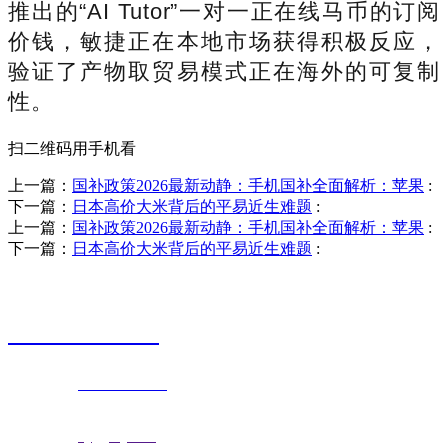
推出的“AI Tutor”一对一正在线马币的订阅
价钱，敏捷正在本地市场获得积极反应，
验证了产物取贸易模式正在海外的可复制
性。
扫二维码用手机看
上一篇：
国补政策2026最新动静：手机国补全面解析：苹果
:
下一篇：
日本高价大米背后的平易近生难题
:
上一篇：
国补政策2026最新动静：手机国补全面解析：苹果
:
下一篇：
日本高价大米背后的平易近生难题
:
销售热线
0523-87590811
联系电话：
0523-87590811
传真号码：0523-87686463
邮箱地址：
nj@jsnj.com