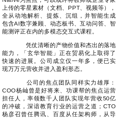
上传的零星素材（文档、PPT、视频等），
全从动地解析、提炼、沉组，并智能生成
包含AI数字兼顾、动态板书、互动问答、智
能测评正在内的多模态交互式课程。
凭仗清晰的产物价值和杰出的落地
能力，「玄华智能」正在贸易化上取得了
快速的进展。公司成立仅一年多，便已实
现万万元营收并进入盈利形态。
公司的焦点团队同样实力雄厚：
COO杨屾曾是好将来、功课帮的焦点运营
担任人，率领数千人团队实现年营收50亿
的冲破，深谙教育行业的运营之道；CTO
杨彦召曾任腾讯、百度从任架构师，从导