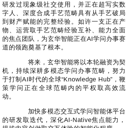
研发过现象级社交使用，并正在超写实数
字人、深度合成手艺范畴具有从手艺破局
到财产赋能的完整经验。如许一支正在产
物、运营取手艺范畴经验互补、能力全面
的焦点团队，为玄华智能正在AI学问办事赛
道的领跑奠基了根本。
将来，玄华智能将以本轮融资为契
机，持续深耕多模态学问办事范畴，努力
于打制AI时代的全球“Knowledge Hub”，鞭
策学问正在全球范畴内的平权取高效流
动。
加快多模态交互式学问智能体平台
的研发取迭代，深化AI-Native焦点能力，